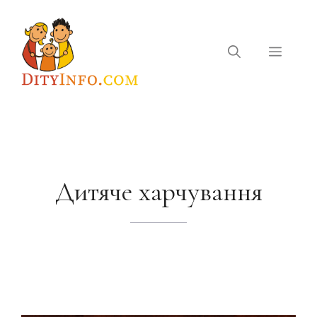
Перейти
до
вмісту
Меню
Дитяче харчування