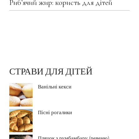
Риб’ячий жир: користь для дітей
СТРАВИ ДЛЯ ДІТЕЙ
Ванільні кекси
Пісні рогалики
Пляцок з румбамбару (ревеню)