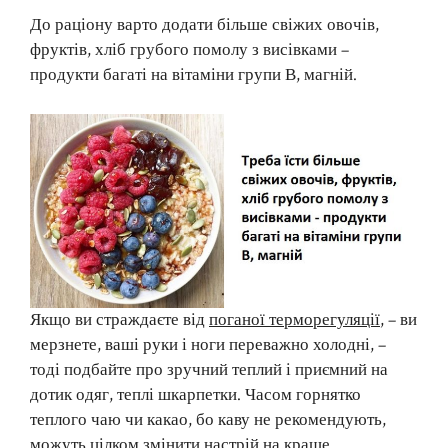
До раціону варто додати більше свіжих овочів,
фруктів, хліб грубого помолу з висівками –
продукти багаті на вітаміни групи В, магній.
Якщо ви страждаєте від
поганої терморегуляції
, – ви
мерзнете, ваші руки і ноги переважно холодні, –
тоді подбайте про зручний теплий і приємний на
дотик одяг, теплі шкарпетки. Часом горнятко
теплого чаю чи какао, бо каву не рекомендують,
можуть цілком змінити настрій на краще.