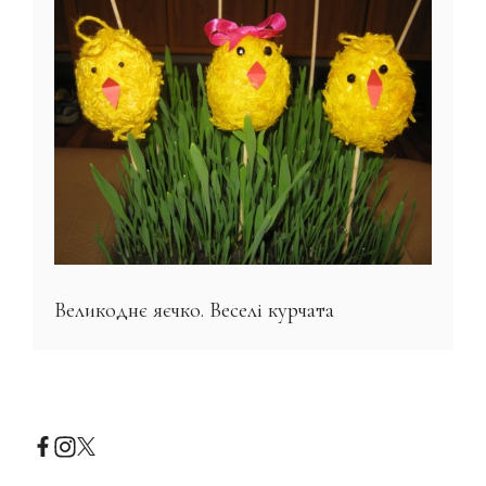
Великоднє яєчко. Веселі курчата