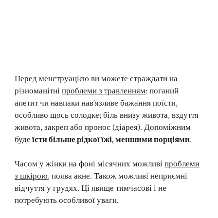
Перед менструацією ви можете страждати на
різноманітні
проблеми з травленням
: поганий
апетит чи навпаки нав’язливе бажання поїсти,
особливо щось солодке; біль внизу живота, вздуття
живота, закреп або пронос (діарея). Допоміжним
буде
їсти більше рідкої їжі, меншими порціями
.
Часом у жінки на фоні місячних можливі
проблеми
з шкірою
, поява акне. Також можливі неприємні
відчуття у грудях. Ці явище тимчасові і не
потребують особливої уваги.