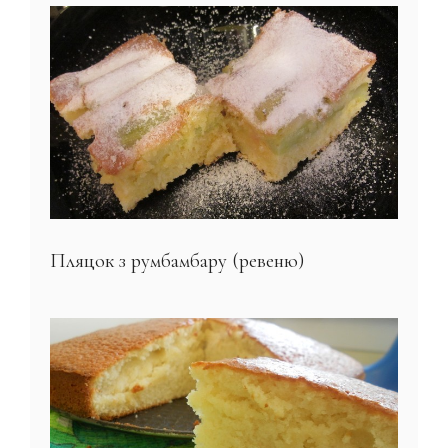
Пляцок з румбамбару (ревеню)