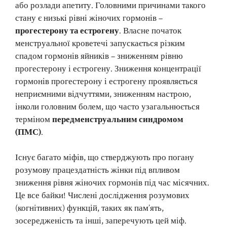
або розлади апетиту. Головними причинами такого
стану є низькі рівні жіночих гормонів –
прогестерону та естрогену
. Власне початок
менструальної кроветечі запускається різким
спадом гормонів яйників – зниженням рівню
прогестерону і естрогену. Зниження концентрації
гормонів прогестерону і естрогену проявляється
неприємними відчуттями, зниженням настрою,
інколи головним болем, що часто узагальнюється
терміном
передменструальним синдромом
(ПМС)
.
Існує багато міфів, що стверджують про погану
розумову працездатність жінки під впливом
зниження рівня жіночих гормонів під час місячних.
Це все байки! Числені дослідження розумових
(когнітивних) функцій, таких як пам’ять,
зосередженість та інші, заперечують цей міф.