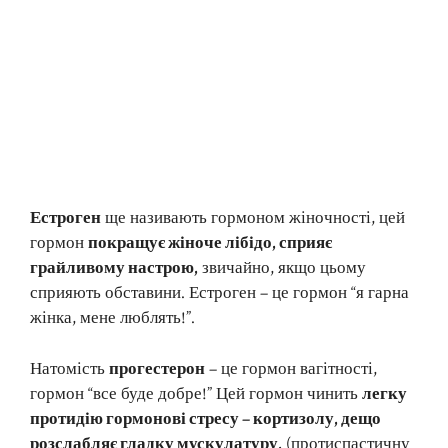
Естроген
ще називають гормоном жіночності, цей
гормон
покращує жіноче лібідо, сприяє
грайливому настрою,
звичайно, якщо цьому
сприяють обставини. Естроген – це гормон “я гарна
жінка, мене люблять!”.
Натомість
прогестерон
– це гормон вагітності,
гормон “все буде добре!” Цей гормон чинить
легку
протидію гормонові стресу – кортизолу, дещо
розслабляє гладку мускулатуру,
(протиспастичну