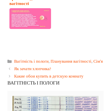
вагітності
Категорії
Вагітність і пологи
,
Планування вагітності
,
Сім'я
Як зачати хлопчика?
Какие обои купить в детскую комнату
ВАГІТНІСТЬ І ПОЛОГИ