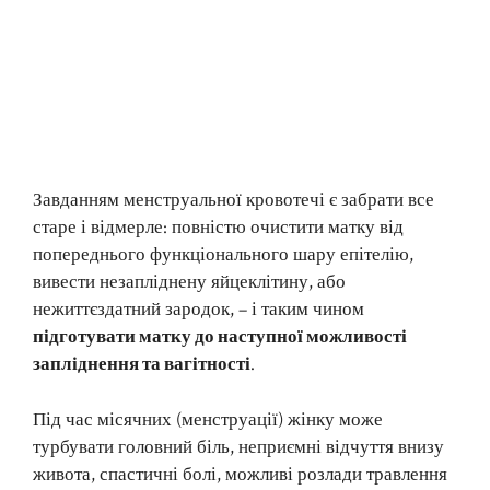
Завданням менструальної кровотечі є забрати все
старе і відмерле: повністю очистити матку від
попереднього функціонального шару епітелію,
вивести незапліднену яйцеклітину, або
нежиттєздатний зародок, – і таким чином
підготувати матку до наступної можливості
запліднення та вагітності
.
Під час місячних (менструації) жінку може
турбувати головний біль, неприємні відчуття внизу
живота, спастичні болі, можливі розлади травлення