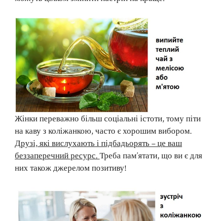
Жінки переважно більш соціальні істоти, тому піти
на каву з коліжанкою, часто є хорошим вибором.
Друзі, які вислухають і підбадьорять – це ваш
беззаперечний ресурс.
Треба пам’ятати, що ви є для
них також джерелом позитиву!