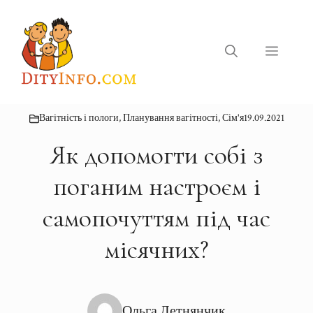
Перейти
до
вмісту
Меню
Вагітність і пологи
,
Планування вагітності
,
Сім'я
19.09.2021
Як допомогти собі з
поганим настроєм і
самопочуттям під час
місячних?
Ольга Летнянчик