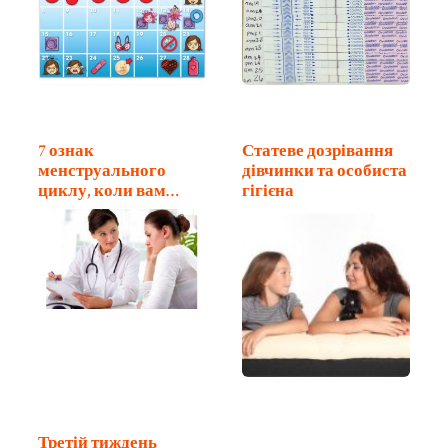
7 ознак
Статеве дозрівання
менструального
дівчинки та особиста
циклу, коли вам
гігієна
треба до гінеколога?
Третій тиждень