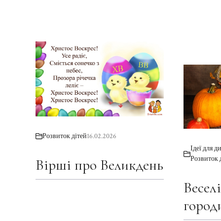
Розвиток дітей
16.02.2026
Ідеї для д
Розвиток 
Вірші про Великдень
Весел
город