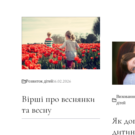
Розвиток дітей
16.02.2026
Вірші про веснянки
Виховання
дітей
та весну
Як до
дитин