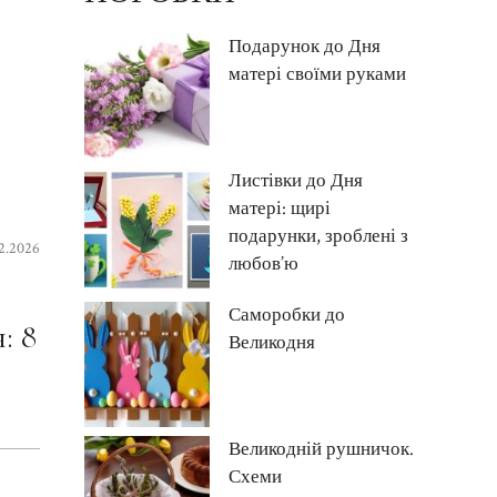
Подарунок до Дня
матері своїми руками
Листівки до Дня
матері: щирі
подарунки, зроблені з
2.2026
любов’ю
Саморобки до
: 8
Великодня
Великодній рушничок.
Схеми