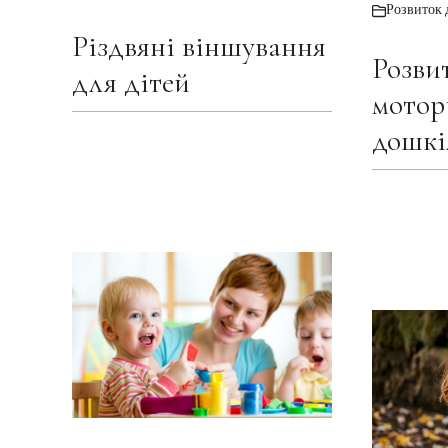
Розвиток 
Різдвяні віншування
Розви
для дітей
мотор
дошкі