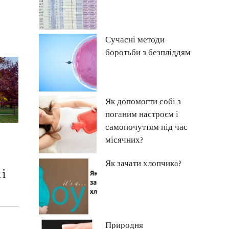
Сучасні методи
боротьби з безпліддям
Як допомогти собі з
поганим настроєм і
самопочуттям під час
місячних?
Як зачати хлопчика?
і
Природня