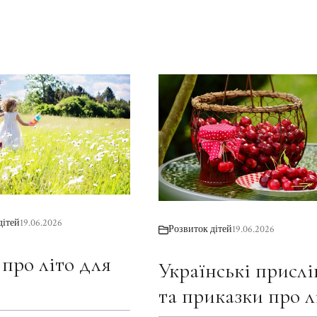
дітей
19.06.2026
Розвиток дітей
19.06.2026
 про літо для
Українські прислі
та приказки про л