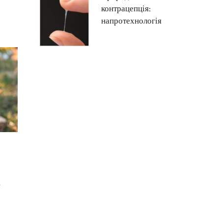
контрацепція:
напротехнологія
и