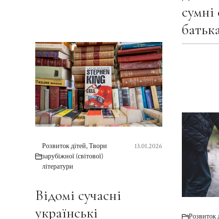
сумні 
батьк
Розвиток дітей
,
Твори
13.01.2026
зарубіжної (світової)
літератури
Відомі сучасні
українські
Розвиток 