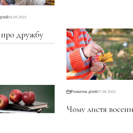
дітей
04.09.2025
 про дружбу
Розвиток дітей
07.08.2025
Чому листя восен
змінює колір?
Досліджуємо з