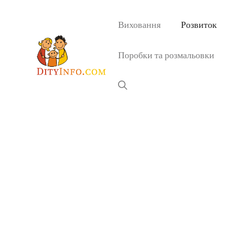
Перейти
до
Виховання
Розвиток
вмісту
Поробки та розмальовки