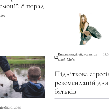
емоції: 8 порад
ам
Виховання дітей
,
Розвиток
15.0
дітей
,
Сім'я
Підліткова агресія
рекомендацій для
батьків
дітей
12.01.2026