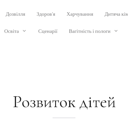
Дозвілля
Здоров’я
Харчування
Дитяча кі
Освіта
Сценарії
Вагітність і пологи
Розвиток дітей