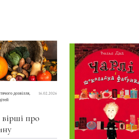
итячого дозвілля
,
16.02.2026
дітей
і вірші про
ину