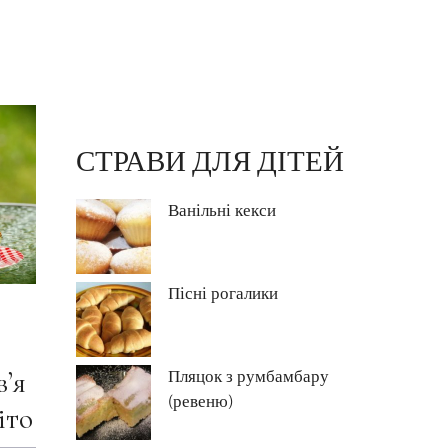
СТРАВИ ДЛЯ ДІТЕЙ
Ванільні кекси
Пісні рогалики
в’я
Пляцок з румбамбару
(ревеню)
іто