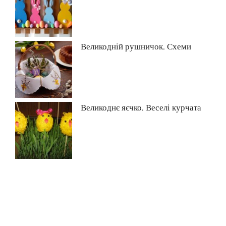
Великодній рушничок. Схеми
Великоднє яєчко. Веселі курчата