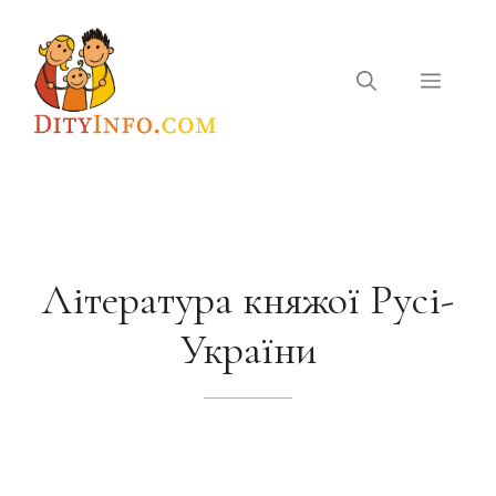
Перейти
до
вмісту
Меню
Література княжої Русі-
України