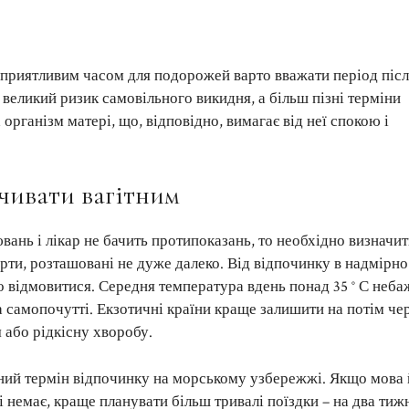
сприятливим часом для подорожей варто вважати період післ
е великий ризик самовільного викидня, а більш пізні терміни
організм матері, що, відповідно, вимагає від неї спокою і
очивати вагітним
ань і лікар не бачить протипоказань, то необхідно визначит
рти, розташовані не дуже далеко. Від відпочинку в надмірно
о відмовитися. Середня температура вдень понад 35 ° С неба
а самопочутті. Екзотичні країни краще залишити на потім че
 або рідкісну хворобу.
ний термін відпочинку на морському узбережжі. Якщо мова 
 немає, краще планувати більш тривалі поїздки – на два тижн