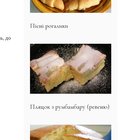
Пісні рогалики
ь, до
Пляцок з румбамбару (ревеню)