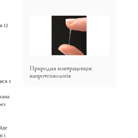
я 12
Природня контрацепція:
напротехнологія
ися з
жана
рез
йде
і і