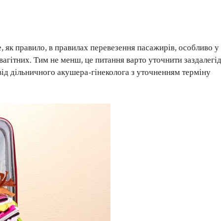
е, як правило, в правилах перевезення пасажирів, особливо у
агітних. Тим не менш, це питання варто уточнити заздалегід
 від дільничного акушера-гінеколога з уточненням терміну