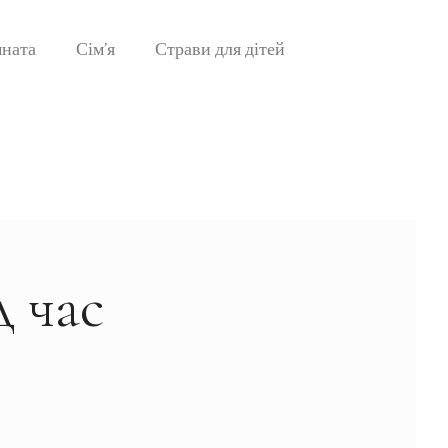
мната
Сім’я
Страви для дітей
д час