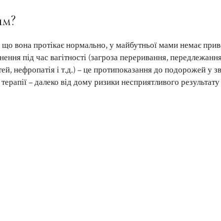
им?
и, що вона протікає нормально, у майбутньої мами немає при
днення під час вагітності (загроза переривання, передлежанн
й, нефропатія і т.д.) – це протипоказання до подорожей у зв
терапії – далеко від дому ризики несприятливого результату