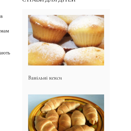
 в
мамам
гають
Ванільні кекси