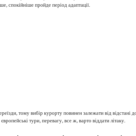
ше, спокійніше пройде період адаптації.
реїзди, тому вибір курорту повинен залежати від відстані д
вропейські тури, перевагу, все ж, варто віддати літаку.