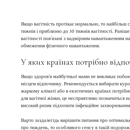
Якщо вагітність протікає нормально, то найбільш 
тижнів і приблизно до 30 тижнів вагітності. Раніш
вагітності пов’язані з надмірним навантаженням на 
обмеження фізичного навантаження.
У яких країнах потрібно відп
Якщо здоров’я майбутньої мами не викликає побоюв
місцем відпочинку. Рекомендується вибирати куро
жаркому кліматі або в екзотичних країнах потрібн
для вагітної жінки, це несприятливо позначиться н
високий ризик підхопити інфекційне захворювання
Варто заздалегідь вирішити питання про оптималь
про тиждень, то особливого сенсу в такій подорожі