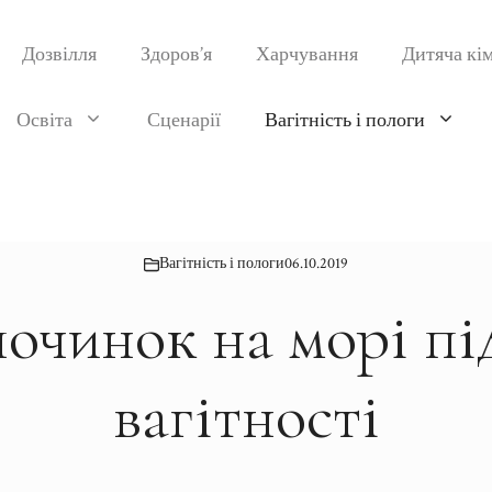
Дозвілля
Здоров’я
Харчування
Дитяча кі
Освіта
Сценарії
Вагітність і пологи
Вагітність і пологи
06.10.2019
очинок на морі пі
вагітності