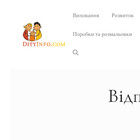
Перейти
до
Виховання
Розвиток
вмісту
Поробки та розмальовки
Відп