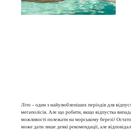
Літо – один з найулюбленіших періодів для відпуст
мегаполісів. Але що робити, якщо відпустка випада
можливості полежати на морському березі? Остато
може дати лише деякі рекомендації, але відповіда