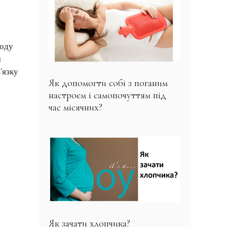
воду
я
’язку
Як допомогти собі з поганим
настроєм і самопочуттям під
час місячних?
Як зачати хлопчика?