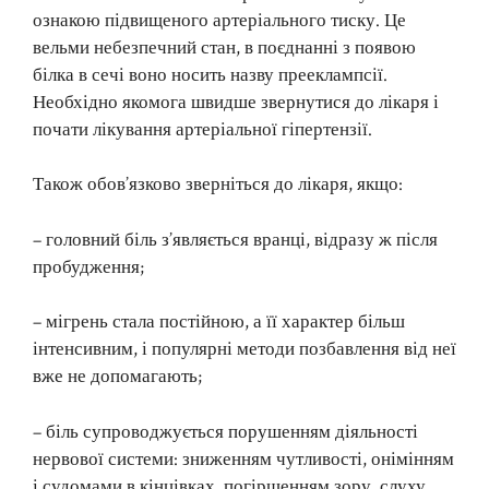
ознакою підвищеного артеріального тиску. Це
вельми небезпечний стан, в поєднанні з появою
білка в сечі воно носить назву прееклампсії.
Необхідно якомога швидше звернутися до лікаря і
почати лікування артеріальної гіпертензії.
Також обов’язково зверніться до лікаря, якщо:
– головний біль з’являється вранці, відразу ж після
пробудження;
– мігрень стала постійною, а її характер більш
інтенсивним, і популярні методи позбавлення від неї
вже не допомагають;
– біль супроводжується порушенням діяльності
нервової системи: зниженням чутливості, онімінням
і судомами в кінцівках, погіршенням зору, слуху,