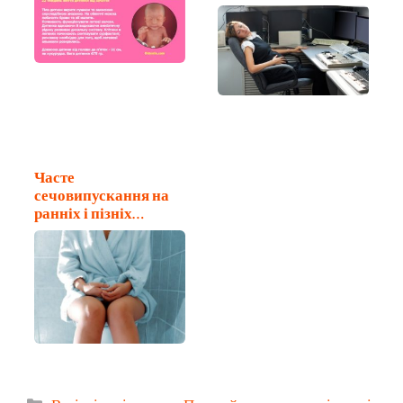
Часте
сечовипускання на
ранніх і пізніх
термінах вагітності
Категорії