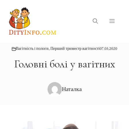
Перейти
до
вмісту
Меню
Вагітність і пологи
,
Перший триместр вагітності
07.03.2020
Головні болі у вагітних
Наталка