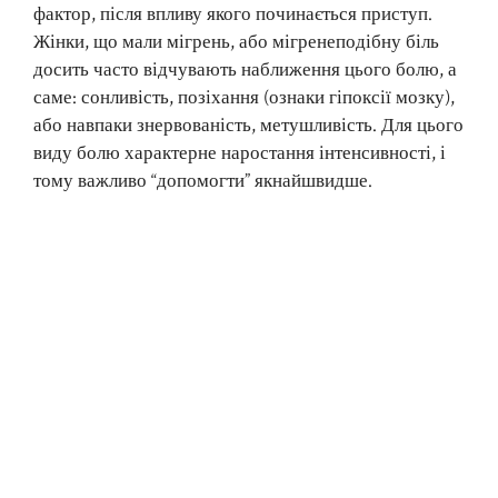
фактор, після впливу якого починається приступ.
Жінки, що мали мігрень, або мігренеподібну біль
досить часто відчувають наближення цього болю, а
саме: сонливість, позіхання (ознаки гіпоксії мозку),
або навпаки знервованість, метушливість. Для цього
виду болю характерне наростання інтенсивності, і
тому важливо “допомогти” якнайшвидше.