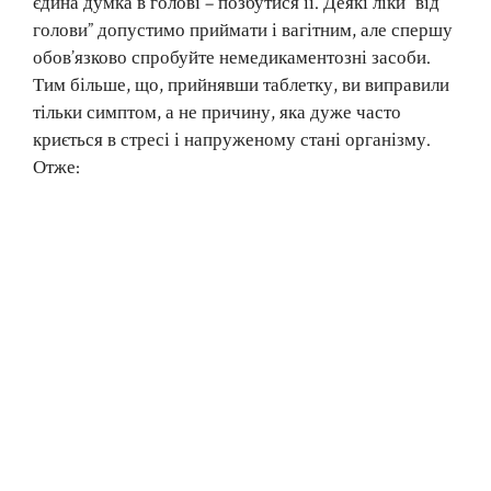
єдина думка в голові – позбутися її. Деякі ліки “від
голови” допустимо приймати і вагітним, але спершу
обов’язково спробуйте немедикаментозні засоби.
Тим більше, що, прийнявши таблетку, ви виправили
тільки симптом, а не причину, яка дуже часто
криється в стресі і напруженому стані організму.
Отже: