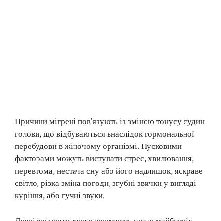
Причини мігрені пов’язують із зміною тонусу судин
голови, що відбуваються внаслідок гормональної
перебудови в жіночому організмі. Пусковими
факторами можуть виступати стрес, хвилювання,
перевтома, нестача сну або його надлишок, яскраве
світло, різка зміна погоди, згубні звички у вигляді
куріння, або гучні звуки.
Деякі експерти також звертають увагу майбутніх