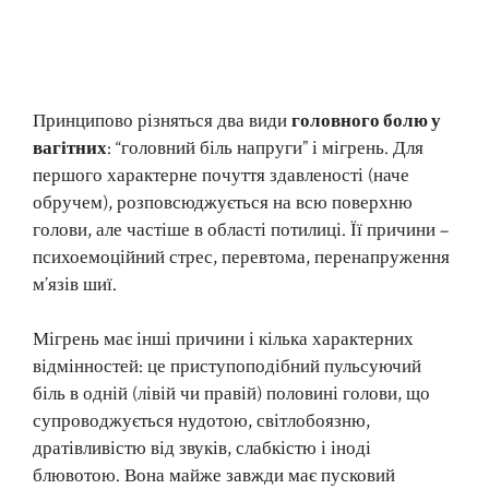
Принципово різняться два види
головного болю у
вагітних
: “головний біль напруги” і мігрень. Для
першого характерне почуття здавленості (наче
обручем), розповсюджується на всю поверхню
голови, але частіше в області потилиці. Її причини –
психоемоційний стрес, перевтома, перенапруження
м’язів шиї.
Мігрень має інші причини і кілька характерних
відмінностей: це приступоподібний пульсуючий
біль в одній (лівій чи правій) половині голови, що
супроводжується нудотою, світлобоязню,
дратівливістю від звуків, слабкістю і іноді
блювотою. Вона майже завжди має пусковий