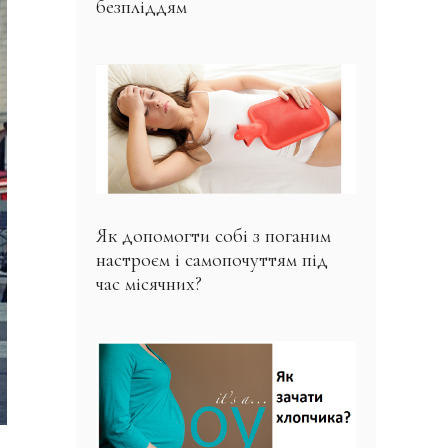
безпліддям
Як допомогти собі з поганим
настроєм і самопочуттям під
час місячних?