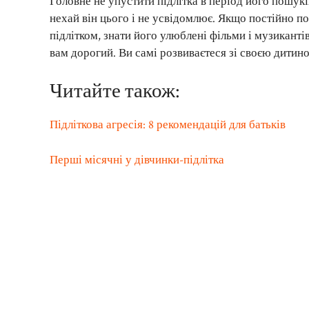
Головне не упустити підлітка в період його пошукі
нехай він цього і не усвідомлює. Якщо постійно п
підлітком, знати його улюблені фільми і музиканті
вам дорогий. Ви самі розвиваєтеся зі своєю дитин
Читайте також:
Підліткова агресія: 8 рекомендацій для батьків
Перші місячні у дівчинки-підлітка