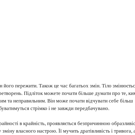
ен його пережити. Також це час багатьох змін. Тіло змінюється
еретворень. Підліток можете почати більше думати про те, ки
ьним та неправильним. Він може почати відчувати себе більш
буватимуться стрімко і не завжди передбачувано.
райності в крайність, проявляється безпричинною образливіс
зміну власного настрою. Її мучить дратівливість і тривога,