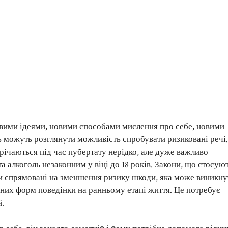
овими ідеями, новими способами мислення про себе, новими
іть можуть розглянути можливість спробувати ризиковані речі.
трічаються під час пубертату нерідко, але дуже важливо
та алкоголь незаконним у віці до 18 років. Закони, що стосую
ни спрямовані на зменшення ризику шкоди, яка може виникну
аних форм поведінки на ранньому етапі життя. Це потребує
й.