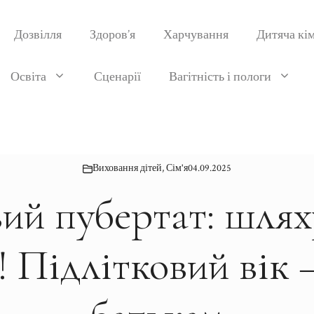
Дозвілля
Здоров’я
Харчування
Дитяча кі
Освіта
Сценарії
Вагітність і пологи
Виховання дітей
,
Сім'я
04.09.2025
ий пубертат: шлях
є! Підлітковий вік 