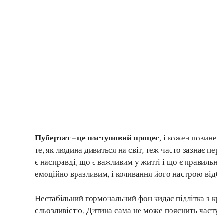
Пубертат – це поступовий процес
, і кожен повин
те, як людина дивиться на світ, теж часто зазнає п
є насправді, що є важливим у житті і що є правил
емоційно вразливим, і коливання його настрою від
Нестабільний гормональний фон кидає підлітка з к
сльозливістю. Дитина сама не може пояснить часту 