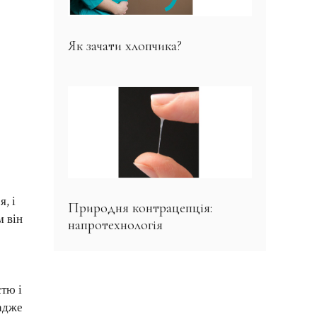
Як зачати хлопчика?
, і
Природня контрацепція:
м він
напротехнологія
тю і
 адже