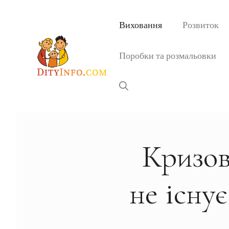
Перейти
до
Виховання
Розвиток
вмісту
Поробки та розмальовки
Кризов
не існу