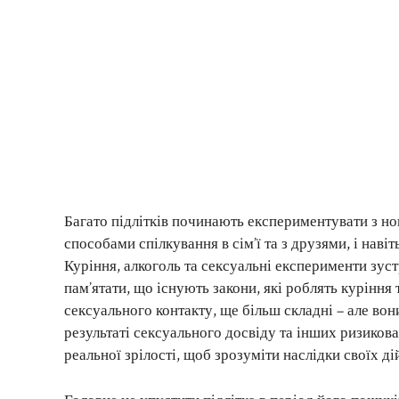
Багато підлітків починають експериментувати з н
способами спілкування в сім’ї та з друзями, і нав
Куріння, алкоголь та сексуальні експерименти зус
пам’ятати, що існують закони, які роблять куріння 
сексуального контакту, ще більш складні – але во
результаті сексуального досвіду та інших ризиков
реальної зрілості, щоб зрозуміти наслідки своїх ді