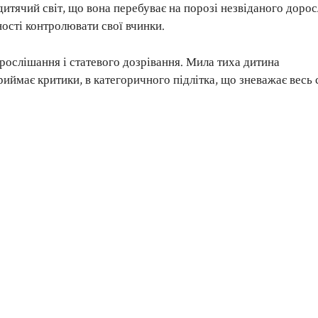
дитячий світ, що вона перебуває на порозі незвіданого доро
тності контролювати свої вчинки.
орослішання і статевого дозрівання. Мила тиха дитина
риймає критики, в категоричного підлітка, що зневажає весь с