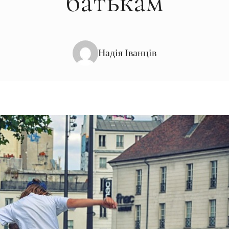
батькам
Надія Іванців