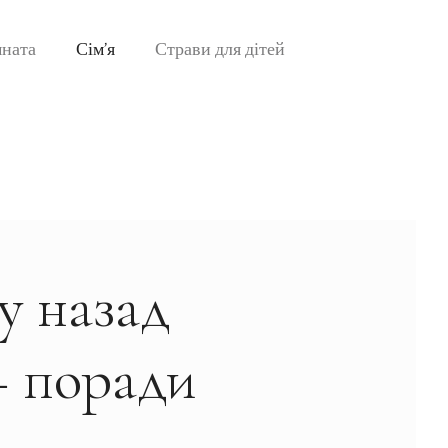
мната
Сім’я
Страви для дітей
у назад
– поради