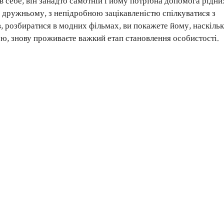
в себе, він занадто самотній і йому потрібна допомога рідни
о дружньому, з непідробною зацікавленістю спілкуватися з
в, розбиратися в модних фільмах, ви покажете йому, наскільк
ою, знову проживаєте важкий етап становлення особистості.