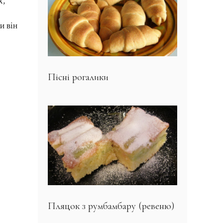
х,
и він
Пісні рогалики
Пляцок з румбамбару (ревеню)