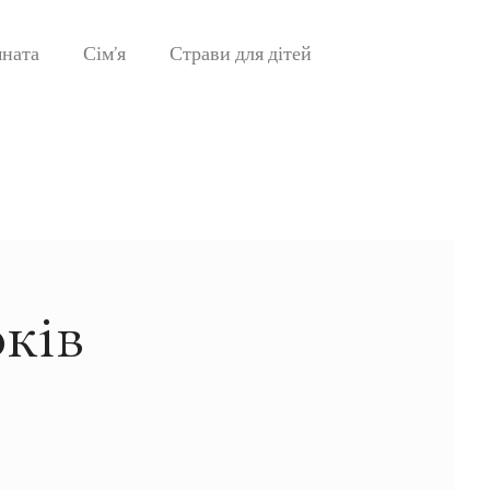
мната
Сім’я
Страви для дітей
оків