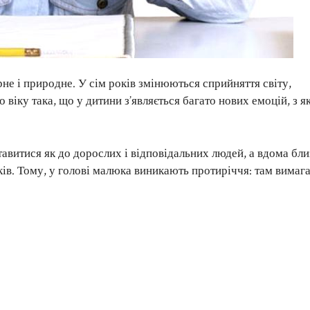
не і природне. У сім років змінюються сприйняття світу,
віку така, що у дитини з’являється багато нових емоцій, з 
авитися як до дорослих і відповідальних людей, а вдома бли
в. Тому, у голові малюка виникають протиріччя: там вимаг