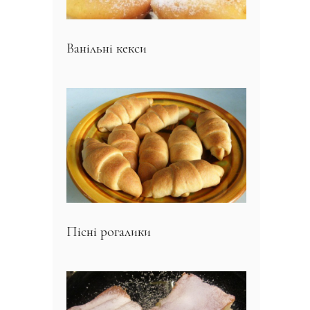
Ванільні кекси
Пісні рогалики