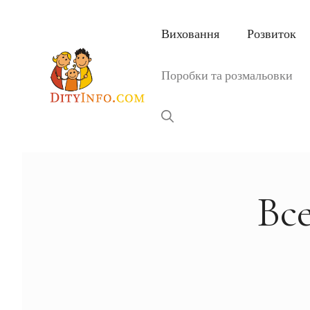
Перейти
до
Виховання
Розвиток
вмісту
Поробки та розмальовки
Все