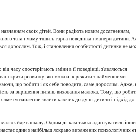
і навчанням своїх дітей. Вони радіють новим досягненням,
ного тата і маму тішить гарна поведінка і манери дитини. А
ться дорослим. Тож, і становлення особистості дитинки не м
 від часу спостерігають зміни в її поведінці: з’являються
 звані кризи розвитку, які можна пережити з найменшими
о знаючи, що робити і як себе поводити, саме дорослим. Адже, 
ність за вирішення питань виховання малюка. Тому, що робити
 саме їм найлегше знайти ключик до душі дитини і підхід до
ли малюк йде в школу. Одним діткам тяжко адаптуватися, інши
 настає один з найбільш яскраво виражених психологічних е