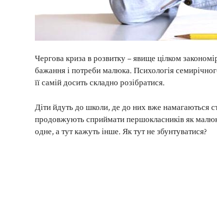
Чергова криза в розвитку – явище цілком закономір
бажання і потреби малюка. Психологія семирічного 
її самій досить складно розібратися.
Діти йдуть до школи, де до них вже намагаються ст
продовжують сприймати першокласників як малюкі
одне, а тут кажуть інше. Як тут не збунтуватися?