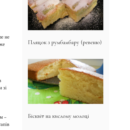
ле не
Пляцок з румбамбару (ревеню)
оже
в
 зі
Бісквіт на кислому молоці
м –
тапів