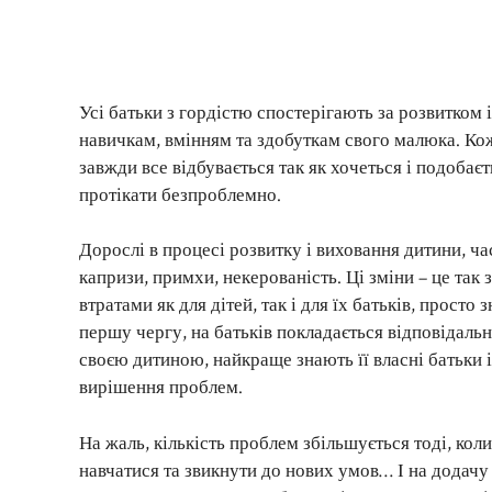
Усі батьки з гордістю спостерігають за розвитком 
навичкам, вмінням та здобуткам свого малюка. Кож
завжди все відбувається так як хочеться і подобає
протікати безпроблемно.
Дорослі в процесі розвитку і виховання дитини, час
капризи, примхи, некерованість. Ці зміни – це так
втратами як для дітей, так і для їх батьків, прост
першу чергу, на батьків покладається відповідаль
своєю дитиною, найкраще знають її власні батьки і
вирішення проблем.
На жаль, кількість проблем збільшується тоді, ко
навчатися та звикнути до нових умов… І на додачу