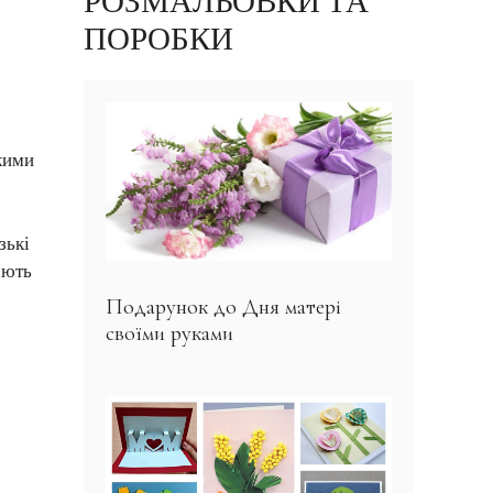
РОЗМАЛЬОВКИ ТА
ПОРОБКИ
якими
зькі
ають
Подарунок до Дня матері
своїми руками