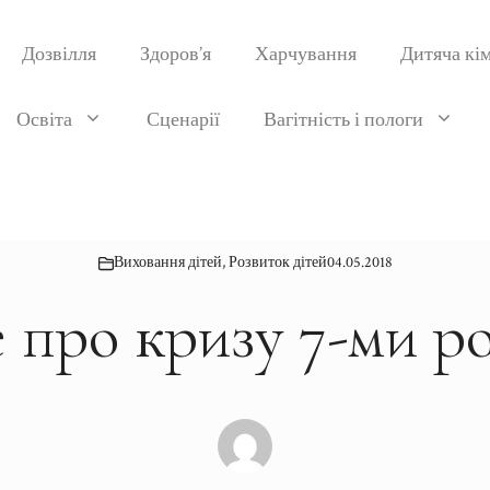
Дозвілля
Здоров’я
Харчування
Дитяча кі
Освіта
Сценарії
Вагітність і пологи
Виховання дітей
,
Розвиток дітей
04.05.2018
 про кризу 7-ми р