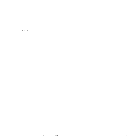
. . .