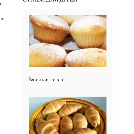
ди
ею
Ванільні кекси