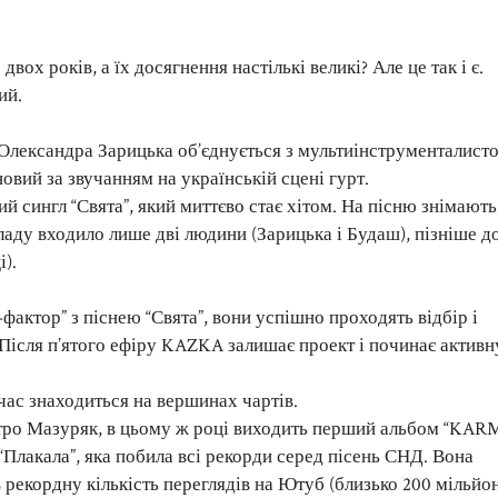
вох років, а їх досягнення настількі великі? Але це так і є.
ий.
и Олександра Зарицька об’єднується з мультиінструменталист
ий за звучанням на українській сцені гурт.
ий сингл “Свята”, який миттєво стає хітом. На пісню знімають
ладу входило лише дві людини (Зарицька і Будаш), пізніше д
).
фактор” з піснею “Свята”, вони успішно проходять відбір і
Після п’ятого ефіру KAZKA залишає проект і починає активн
час знаходиться на вершинах чартів.
итро Мазуряк, в цьому ж році виходить перший альбом “KAR
Плакала”, яка побила всі рекорди серед пісень СНД. Вона
ав рекордну кількість переглядів на Ютуб (близько 200 мільйо