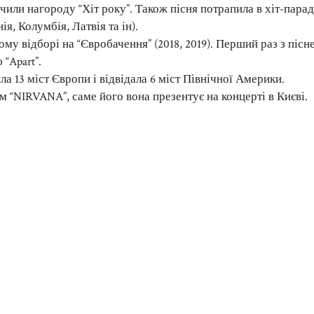
учили нагороду “Хіт року”. Також пісня потрапила в хіт-пара
ія, Колумбія, Латвія та ін).
у відборі на “Євробачення” (2018, 2019). Перший раз з пісн
“Apart”.
а 13 міст Європи і відвідала 6 міст Північної Америки.
 “NIRVANA”, саме його вона презентує на концерті в Києві.