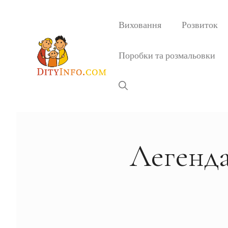
Перейти
до
Виховання
Розвиток
вмісту
Поробки та розмальовки
Легенд