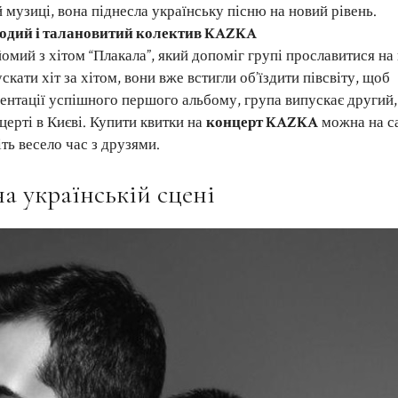
 музиці, вона піднесла українську пісню на новий рівень.
одий і талановитий колектив KAZKA
йомий з хітом “Плакала”, який допоміг групі прославитися на
скати хіт за хітом, вони вже встигли об’їздити півсвіту, щоб
зентації успішного першого альбому, група випускає другий,
церті в Києві. Купити квитки на
концерт KAZKA
можна на с
іть весело час з друзями.
 українській сцені