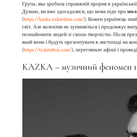
Група, яка зробила справжній прорив в українській
Думаю, ви вже здогадалися, що мова піде про
мол
(
https://kazka.ticketsbox.com/
). Кожен українець зна
світ. Але колектив не зупиняється і продовжує випу
познайомити людей зі своєю творчістю. Після пре
який вони і будуть презентувати в листопаді на кон
(
https://ticketsbox.com/
), перегляньте афіші і провед
KAZKA – музичний феномен на