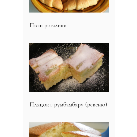
Пісні рогалики
Пляцок з румбамбару (ревеню)