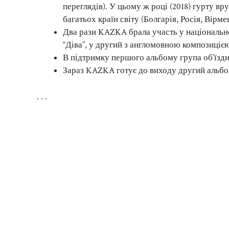
переглядів). У цьому ж році (2018) гурту вр
багатьох країн світу (Болгарія, Росія, Вірмен
Два рази KAZKA брала участь у національном
“Діва”, у другий з англомовною композицією 
В підтримку першого альбому група об’їздил
Зараз KAZKA готує до виходу другий альбом
. . .