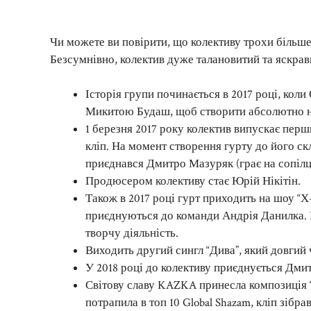
Чи можете ви повірити, що колективу трохи більше д
Безсумнівно, колектив дуже талановитий та яскрав
Історія групи починається в 2017 році, кол
Микитою Будаш, щоб створити абсолютно нов
1 березня 2017 року колектив випускає перш
кліп. На момент створення гурту до його ск
приєднався Дмитро Мазуряк (грає на сопілці
Продюсером колективу стає Юрій Нікітін.
Також в 2017 році гурт приходить на шоу “Х-
приєднуються до команди Андрія Данилка. 
творчу діяльність.
Виходить другий сингл “Дива”, який довгий 
У 2018 році до колективу приєднується Дм
Світову славу KAZKA принесла композиція “
потрапила в топ 10 Global Shazam, кліп зібр