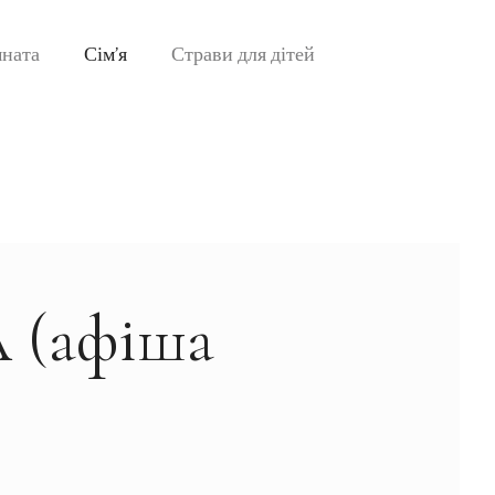
мната
Сім’я
Страви для дітей
 (афіша