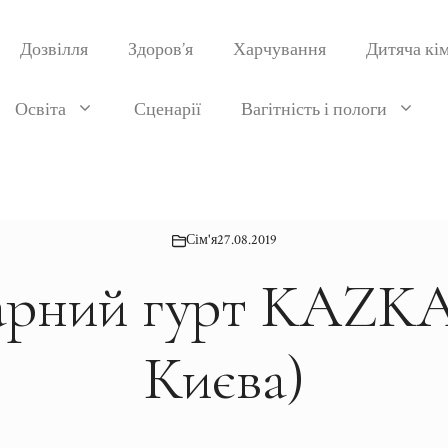
Дозвілля
Здоров’я
Харчування
Дитяча кі
Освіта
Сценарії
Вагітність і пологи
Сім'я
27.08.2019
арний гурт KAZKA
Києва)