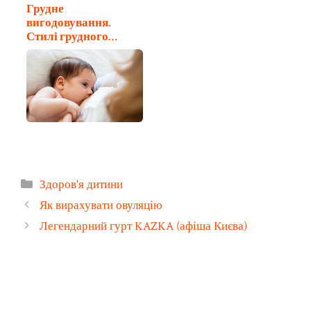
Грудне
вигодовування.
Стилі грудного
вигодовування
Категорії
Здоров'я дитини
Як вирахувати овуляцію
Легендарний гурт KAZKA (афіша Києва)