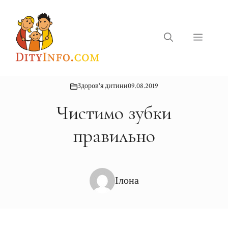
Перейти
до
вмісту
Меню
Здоров'я дитини
09.08.2019
Чистимо зубки
правильно
Ілона