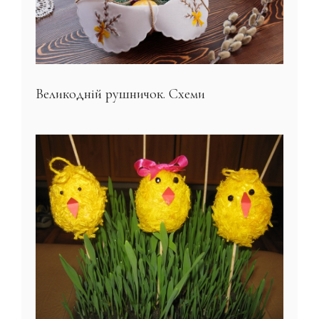
Великодній рушничок. Схеми