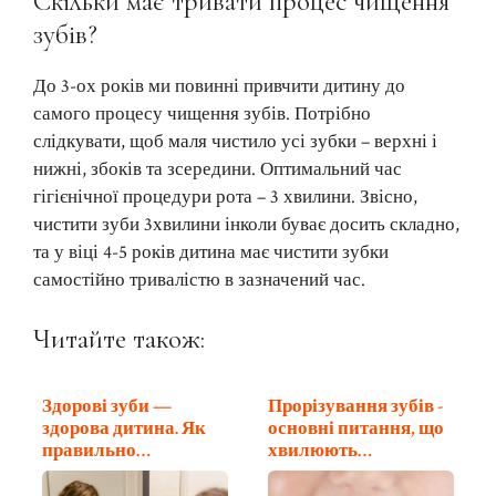
Скільки має тривати процес чищення
зубів?
До 3-ох років ми повинні привчити дитину до
самого процесу чищення зубів. Потрібно
слідкувати, щоб маля чистило усі зубки – верхні і
нижні, збоків та зсередини. Оптимальний час
гігієнічної процедури рота – 3 хвилини. Звісно,
чистити зуби 3хвилини інколи буває досить складно,
та у віці 4-5 років дитина має чистити зубки
самостійно тривалістю в зазначений час.
Читайте також:
Здорові зуби —
Прорізування зубів -
здорова дитина. Як
основні питання, що
правильно…
хвилюють…