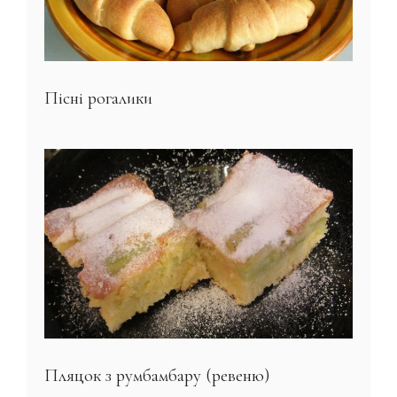
Пісні рогалики
Пляцок з румбамбару (ревеню)