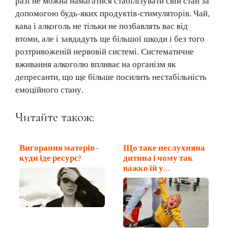
разі не можна намагатися стабілізувати свій стан за
допомогою будь-яких продуктів-стимуляторів. Чай,
кава і алкоголь не тільки не позбавлять вас від
втоми, але і завдадуть ще більшої шкоди і без того
розтривоженій нервовій системі. Систематичне
вживання алкоголю впливає на організм як
депресанти, що ще більше посилить нестабільність
емоційного стану.
Читайте також:
Вигорання матерів -
Що таке неслухняна
куди іде ресурс?
дитина і чому так
важко їй у…