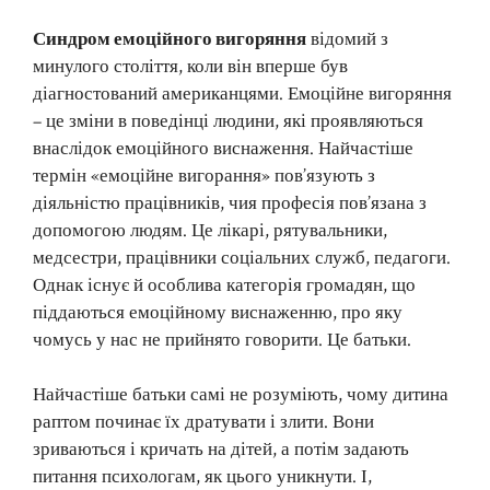
Синдром емоційного вигоряння
відомий з
минулого століття, коли він вперше був
діагностований американцями. Емоційне вигоряння
– це зміни в поведінці людини, які проявляються
внаслідок емоційного виснаження. Найчастіше
термін «емоційне вигорання» пов’язують з
діяльністю працівників, чия професія пов’язана з
допомогою людям. Це лікарі, рятувальники,
медсестри, працівники соціальних служб, педагоги.
Однак існує й особлива категорія громадян, що
піддаються емоційному виснаженню, про яку
чомусь у нас не прийнято говорити. Це батьки.
Найчастіше батьки самі не розуміють, чому дитина
раптом починає їх дратувати і злити. Вони
зриваються і кричать на дітей, а потім задають
питання психологам, як цього уникнути. І,