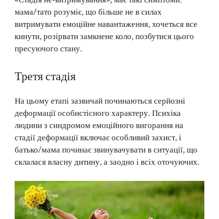
«Стадія не-витримування», має такі симптоми:
мама/тато розуміє, що більше не в силах
витримувати емоційне навантаження, хочеться все
кинути, розірвати замкнене коло, позбутися цього
пресуючого стану.
Третя стадія
На цьому етапі зазвичай починаються серйозні
деформації особистісного характеру. Психіка
людини з синдромом емоційного вигорання на
стадії деформації включає особливий захист, і
батько/мама починає звинувачувати в ситуації, що
склалася власну дитину, а заодно і всіх оточуючих.