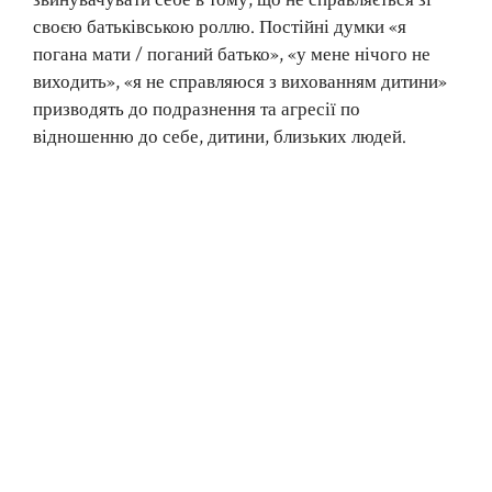
звинувачувати себе в тому, що не справляється зі
своєю батьківською роллю. Постійні думки «я
погана мати / поганий батько», «у мене нічого не
виходить», «я не справляюся з вихованням дитини»
призводять до подразнення та агресії по
відношенню до себе, дитини, близьких людей.