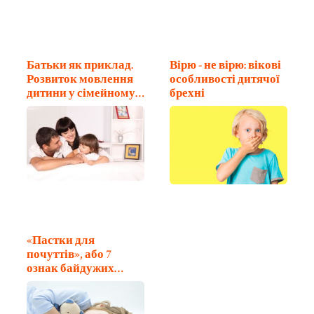
Батьки як приклад.
Вірю - не вірю: вікові
Розвиток мовлення
особливості дитячої
дитини у сімейному
брехні
колі
«Пастки для
почуттів», або 7
ознак байдужих
батьків