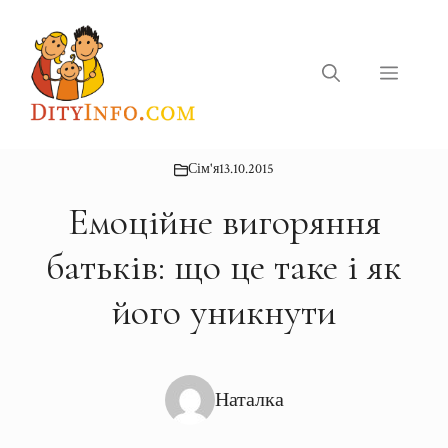
Перейти
до
вмісту
Меню
Сім'я
13.10.2015
Емоційне вигоряння
батьків: що це таке і як
його уникнути
Наталка