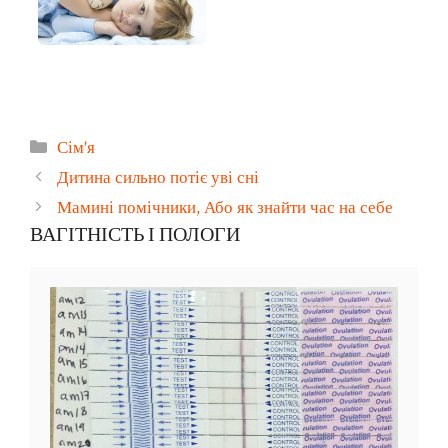
Категорії
Сім'я
Дитина сильно потіє уві сні
Мамині помічники, Або як знайти час на себе
ВАГІТНІСТЬ І ПОЛОГИ