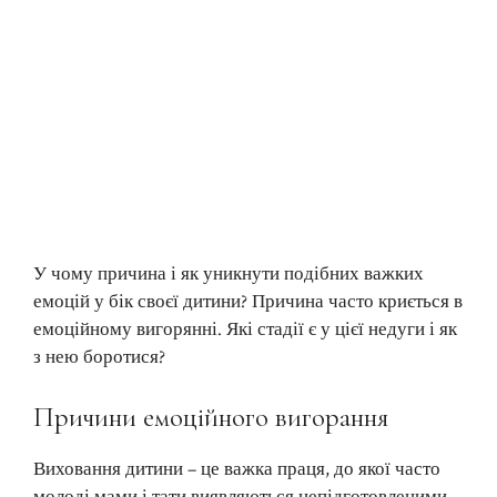
У чому причина і як уникнути подібних важких
емоцій у бік своєї дитини? Причина часто криється в
емоційному вигорянні. Які стадії є у цієї недуги і як
з нею боротися?
Причини емоційного вигорання
Виховання дитини – це важка праця, до якої часто
молоді мами і тати виявляються непідготовленими.