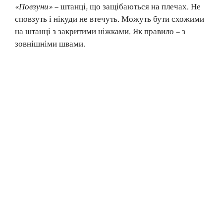
«Повзуни»
– штанці, що защібаються на плечах. Не
сповзуть і нікуди не втечуть. Можуть бути схожими
на штанці з закритими ніжками. Як правило – з
зовнішніми швами.