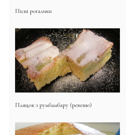
Пісні рогалики
Пляцок з румбамбару (ревеню)