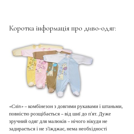
Коротка інформація про диво-одяг:
«Сліп»
– комбінезон з довгими рукавами і штаньми,
повністю розщібається – від шиї до п’ят. Дуже
зручний одяг для малюків – нічого нікуди не
задирається і не з’їжджає, нема необхідності