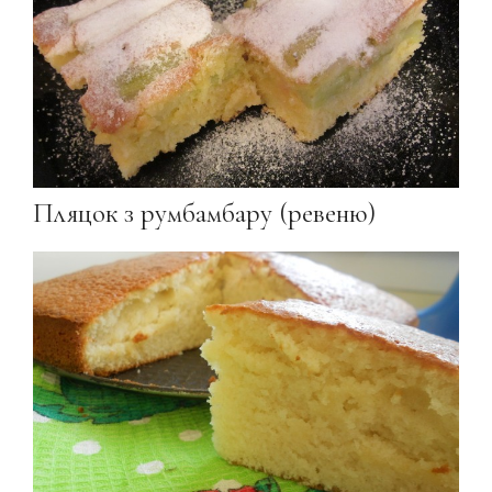
Пляцок з румбамбару (ревеню)