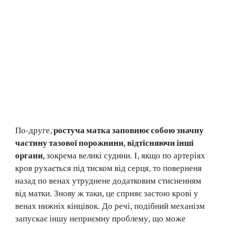
По-друге,
ростуча матка заповнює собою значну
частину тазової порожнини, відтісняючи інші
органи,
зокрема великі судини. І, якщо по артеріях
кров рухається під тиском від серця, то поверненя
назад по венах утруднене додатковим стисненням
від матки. Знову ж таки, це сприяє застою крові у
венах нижніх кінцівок. До речі, подібний механізм
запускає іншу неприємну проблему, що може