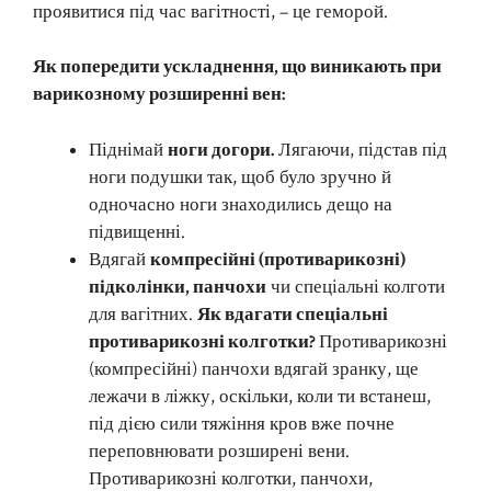
проявитися під час вагітності, – це геморой.
Як попередити ускладнення, що виникають при
варикозному розширенні вен:
Піднімай
ноги догори.
Лягаючи, підстав під
ноги подушки так, щоб було зручно й
одночасно ноги знаходились дещо на
підвищенні.
Вдягай
компресійні (противарикозні)
підколінки, панчохи
чи спеціальні колготи
для вагітних.
Як вдагати спеціальні
противарикозні колготки?
Противарикозні
(компресійні) панчохи вдягай зранку, ще
лежачи в ліжку, оскільки, коли ти встанеш,
під дією сили тяжіння кров вже почне
переповнювати розширені вени.
Противарикозні колготки, панчохи,