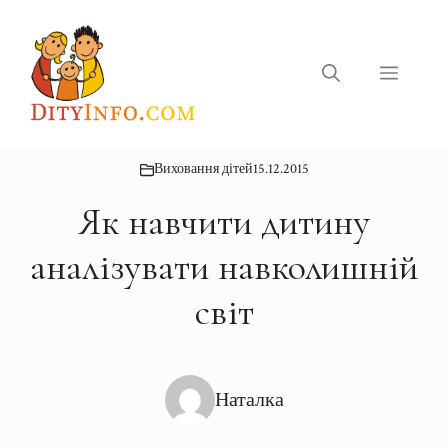
Перейти
до
вмісту
Меню
Виховання дітей
15.12.2015
Як навчити дитину
аналізувати навколишній
світ
Наталка