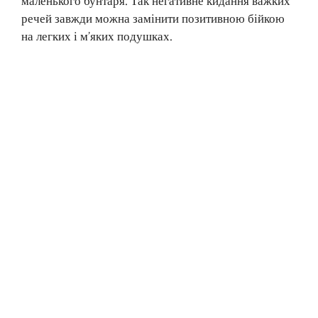
маленького бунтаря. Так негативне кидання важких
речей завжди можна замінити позитивною бійкою
на легких і м’яких подушках.