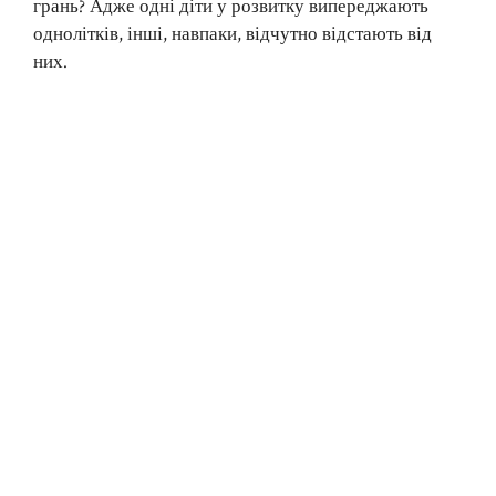
грань? Адже одні діти у розвитку випереджають
однолітків, інші, навпаки, відчутно відстають від
них.