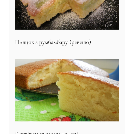
Пляцок з румбамбару (ревеню)
Бісквіт на кислому молоці