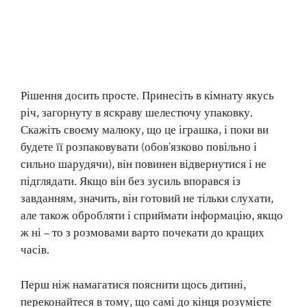
Рішення досить просте. Принесіть в кімнату якусь
річ, загорнуту в яскраву шелестючу упаковку.
Скажіть своєму малюку, що це іграшка, і поки ви
будете її розпаковувати (обов’язково повільно і
сильно шарудячи), він повинен відвернутися і не
підглядати. Якщо він без зусиль впорався із
завданням, значить, він готовий не тільки слухати,
але також обробляти і сприймати інформацію, якщо
ж ні – то з розмовами варто почекати до кращих
часів.
Перш ніж намагатися пояснити щось дитині,
переконайтеся в тому, що самі до кінця розумієте