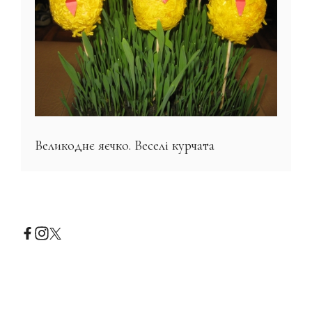
Великоднє яєчко. Веселі курчата