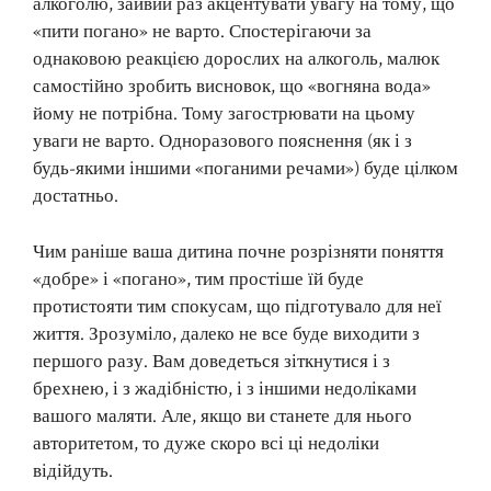
алкоголю, зайвий раз акцентувати увагу на тому, що
«пити погано» не варто. Спостерігаючи за
однаковою реакцією дорослих на алкоголь, малюк
самостійно зробить висновок, що «вогняна вода»
йому не потрібна. Тому загострювати на цьому
уваги не варто. Одноразового пояснення (як і з
будь-якими іншими «поганими речами») буде цілком
достатньо.
Чим раніше ваша дитина почне розрізняти поняття
«добре» і «погано», тим простіше їй буде
протистояти тим спокусам, що підготувало для неї
життя. Зрозуміло, далеко не все буде виходити з
першого разу. Вам доведеться зіткнутися і з
брехнею, і з жадібністю, і з іншими недоліками
вашого маляти. Але, якщо ви станете для нього
авторитетом, то дуже скоро всі ці недоліки
відійдуть.