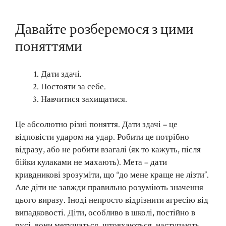
Давайте розберемося з цими
поняттями
Дати здачі.
Постояти за себе.
Навчитися захищатися.
Це абсолютно різні поняття. Дати здачі – це
відповісти ударом на удар. Робити це потрібно
відразу, або не робити взагалі (як то кажуть, після
бійки кулаками не махають). Мета – дати
кривдникові зрозуміти, що “до мене краще не лізти”.
Але діти не завжди правильно розуміють значення
цього виразу. Іноді непросто відрізнити агресію від
випадковості. Діти, особливо в школі, постійно в
русі, вони метушаться, штовхаються, наступають