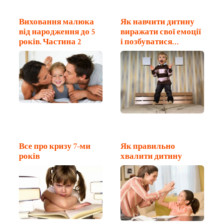
Виховання малюка
Як навчити дитину
від народження до 5
виражати свої емоції
років. Частина 2
і позбуватися…
Все про кризу 7-ми
Як правильно
років
хвалити дитину