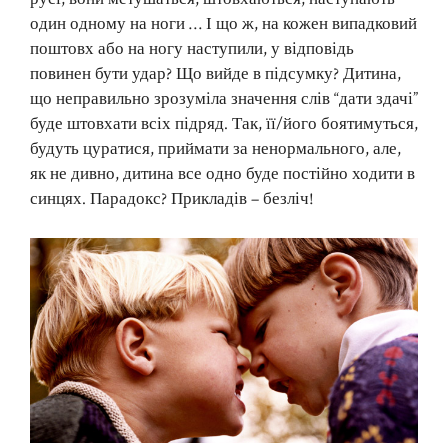
один одному на ноги … І що ж, на кожен випадковий
поштовх або на ногу наступили, у відповідь
повинен бути удар? Що вийде в підсумку? Дитина,
що неправильно зрозуміла значення слів “дати здачі”
буде штовхати всіх підряд. Так, її/його боятимуться,
будуть цуратися, приймати за ненормального, але,
як не дивно, дитина все одно буде постійно ходити в
синцях. Парадокс? Прикладів – безліч!