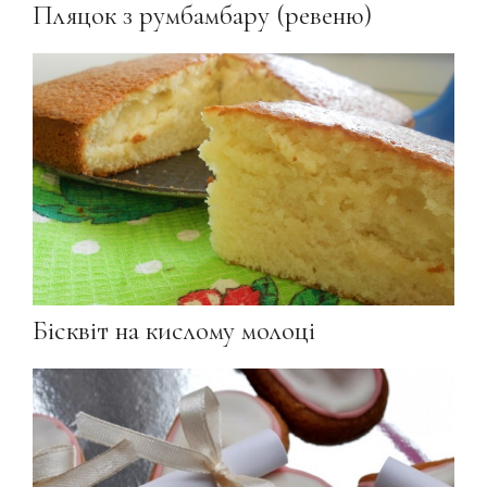
Пляцок з румбамбару (ревеню)
Бісквіт на кислому молоці