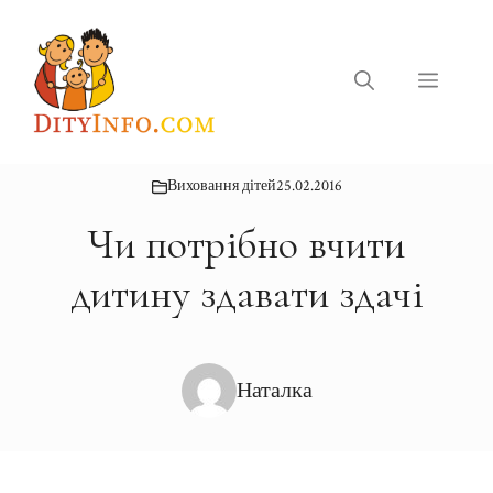
Перейти
до
вмісту
Меню
Виховання дітей
25.02.2016
Чи потрібно вчити
дитину здавати здачі
Наталка