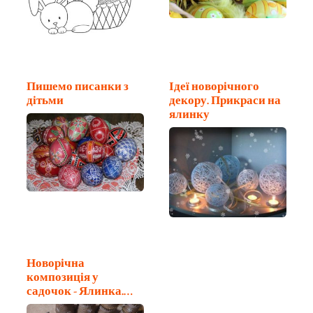
Пишемо писанки з
Ідеї новорічного
дітьми
декору. Прикраси на
ялинку
Новорічна
композиція у
садочок - Ялинка.
Поробки з дітьми