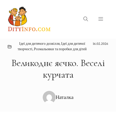
Перейти
до
вмісту
Меню
Ідеї для дитячого дозвілля
,
Ідеї для дитячої
16.02.2026
творчості
,
Розмальовки та поробки для дітей
Великоднє яєчко. Веселі
курчата
Наталка