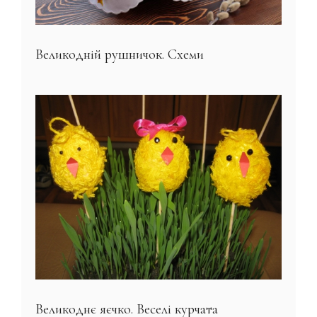
Великодній рушничок. Схеми
Великоднє яєчко. Веселі курчата