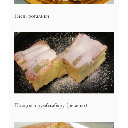
Пісні рогалики
Пляцок з румбамбару (ревеню)