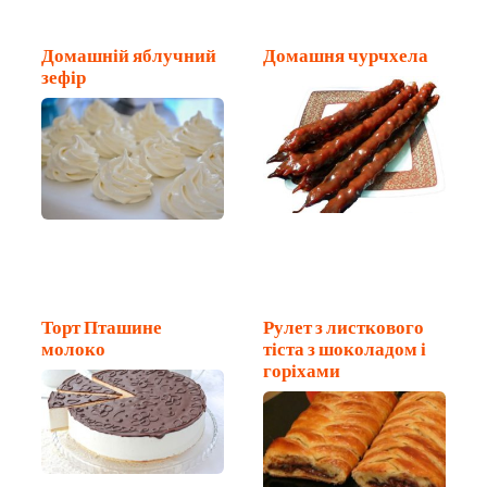
Домашній яблучний
Домашня чурчхела
зефір
Торт Пташине
Рулет з листкового
молоко
тіста з шоколадом і
горіхами