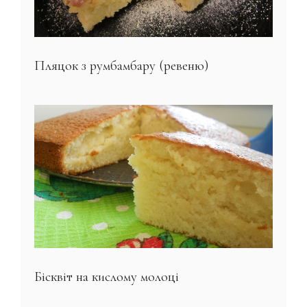
Пляцок з румбамбару (ревеню)
Бісквіт на кислому молоці