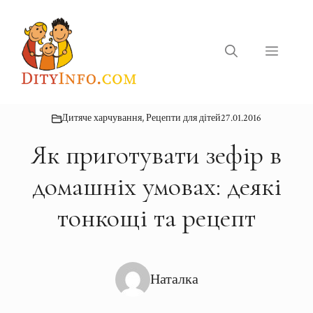
Перейти
до
вмісту
Меню
Дитяче харчування
,
Рецепти для дітей
27.01.2016
Як приготувати зефір в
домашніх умовах: деякі
тонкощі та рецепт
Наталка