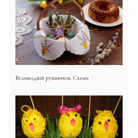
Великодній рушничок. Схеми