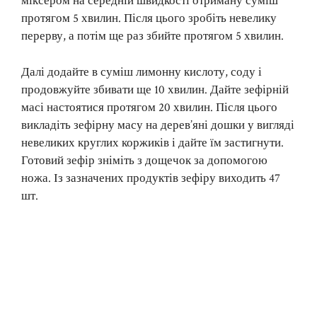
міксером на середній швидкості отриману суміш
протягом 5 хвилин. Після цього зробіть невелику
перерву, а потім ще раз збийте протягом 5 хвилин.
Далі додайте в суміш лимонну кислоту, соду і
продовжуйте збивати ще 10 хвилин. Дайте зефірній
масі настоятися протягом 20 хвилин. Після цього
викладіть зефірну масу на дерев’яні дошки у вигляді
невеликих круглих коржиків і дайте їм застигнути.
Готовий зефір зніміть з дощечок за допомогою
ножа. Із зазначених продуктів зефіру виходить 47
шт.