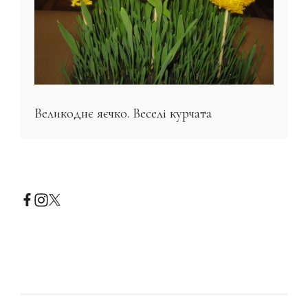
Великоднє яєчко. Веселі курчата