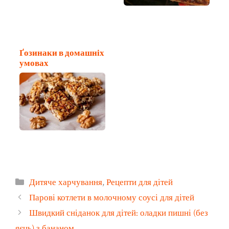
Ґозинаки в домашніх
умовах
Категорії
Дитяче харчування
,
Рецепти для дітей
Парові котлети в молочному соусі для дітей
Швидкий сніданок для дітей: оладки пишні (без
яєць) з бананом