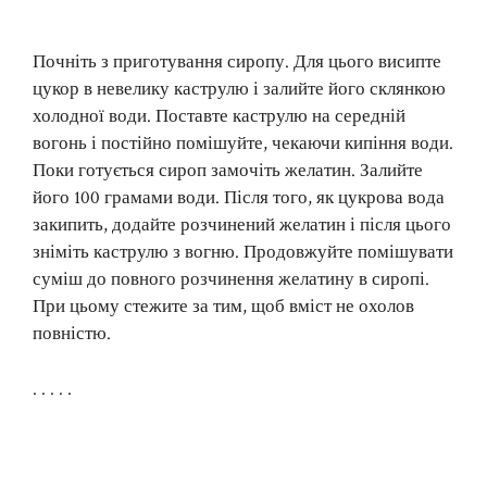
Почніть з приготування сиропу. Для цього висипте
цукор в невелику каструлю і залийте його склянкою
холодної води. Поставте каструлю на середній
вогонь і постійно помішуйте, чекаючи кипіння води.
Поки готується сироп замочіть желатин. Залийте
його 100 грамами води. Після того, як цукрова вода
закипить, додайте розчинений желатин і після цього
зніміть каструлю з вогню. Продовжуйте помішувати
суміш до повного розчинення желатину в сиропі.
При цьому стежите за тим, щоб вміст не охолов
повністю.
. . . . .