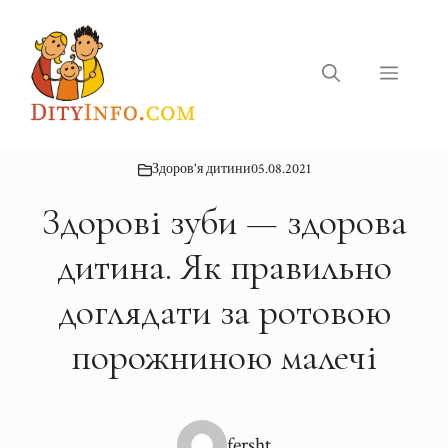
Перейти
до
вмісту
Меню
Здоров'я дитини
05.08.2021
Здорові зуби — здорова
дитина. Як правильно
доглядати за ротовою
порожниною малечі
fersht