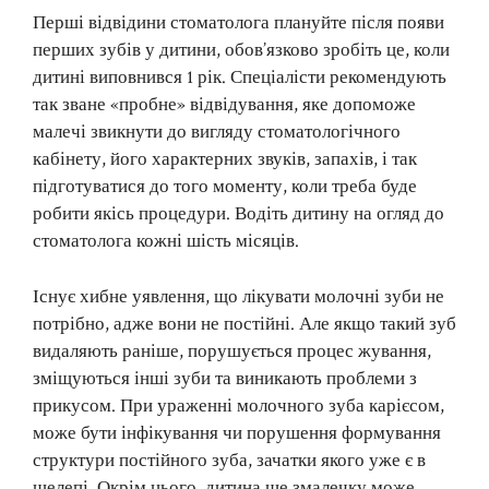
Перші відвідини стоматолога плануйте після появи
перших зубів у дитини, обов’язково зробіть це, коли
дитині виповнився 1 рік. Спеціалісти рекомендують
так зване «пробне» відвідування, яке допоможе
малечі звикнути до вигляду стоматологічного
кабінету, його характерних звуків, запахів, і так
підготуватися до того моменту, коли треба буде
робити якісь процедури. Водіть дитину на огляд до
стоматолога кожні шість місяців.
Існує хибне уявлення, що лікувати молочні зуби не
потрібно, адже вони не постійні. Але якщо такий зуб
видаляють раніше, порушується процес жування,
зміщуються інші зуби та виникають проблеми з
прикусом. При ураженні молочного зуба карієсом,
може бути інфікування чи порушення формування
структури постійного зуба, зачатки якого уже є в
щелепі. Окрім цього, дитина ще змалечку може