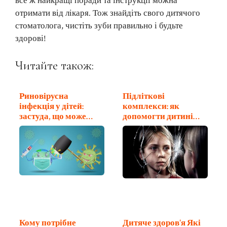
все ж найкращі поради та інструкції можна
отримати від лікаря. Тож знайдіть свого дитячого
стоматолога, чистіть зуби правильно і будьте
здорові!
Читайте також:
Риновірусна
Підліткові
інфекція у дітей:
комплекси: як
застуда, що може…
допомогти дитині
полюбити…
Кому потрібне
Дитяче здоров'я Які