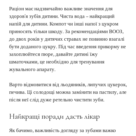
Раціон має надзвичайно важливе значення для
здоров’я зубів дитини. Чиста вода – найкращий
напій для дитини. Компот чи інші напої з цукром
приносять тільки шкоду. За рекомендаціями ВООЗ,
до двох років у дитячих стравах не повинно взагалі
бути доданого цукру. Під час введення прикорму не
захоплюйтеся пюре, давайте дитині їжу
шматочками, це необхідно для тренування
жувального апарату.
Варто відмовитися від льодяників, липучих цукерок,
печива. Ці солодощі можна замінити на пастилу, але
після неї слід дуже ретельно чистити зуби.
Найкращі поради дасть лікар
Як бачимо, важливість догляду за зубами важко