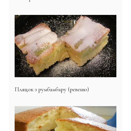
Пляцок з румбамбару (ревеню)