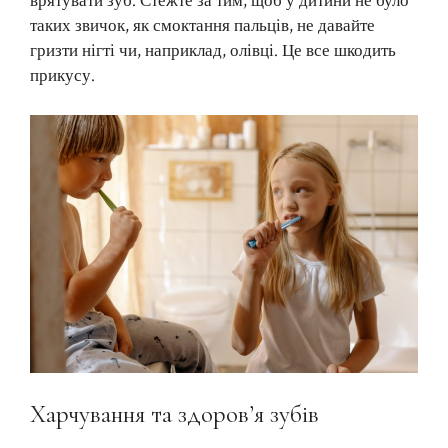
врятувати зуб. Стежте за тим, щоб у дитини не було
таких звичок, як смоктання пальців, не давайте
гризти нігті чи, наприклад, олівці. Це все шкодить
прикусу.
Харчування та здоров’я зубів