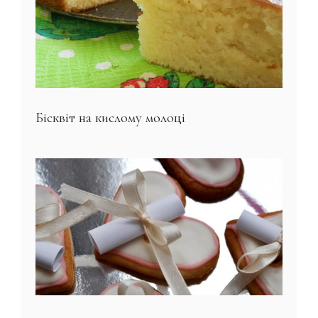
Бісквіт на кислому молоці