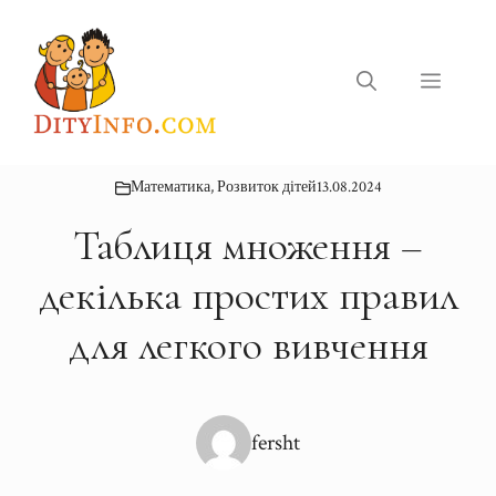
Перейти
до
вмісту
Меню
Математика
,
Розвиток дітей
13.08.2024
Таблиця множення –
декілька простих правил
для легкого вивчення
fersht