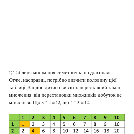
1) Таблиця множення симетрична по діагоналі.
Отже, насправді, потрібно вивчити половину цієї
таблиці. Заодно дитина вивчить переставний закон
множення: від перестановки множників добуток не
міняється. Що 3 * 4 = 12, що 4 * 3 = 12.