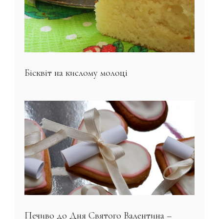
Бісквіт на кислому молоці
Печиво до Дня Святого Валентина –