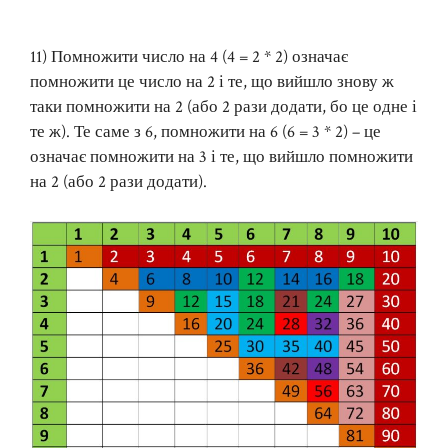
11) Помножити число на 4 (4 = 2 * 2) означає
помножити це число на 2 і те, що вийшло знову ж
таки помножити на 2 (або 2 рази додати, бо це одне і
те ж). Те саме з 6, помножити на 6 (6 = 3 * 2) – це
означає помножити на 3 і те, що вийшло помножити
на 2 (або 2 рази додати).