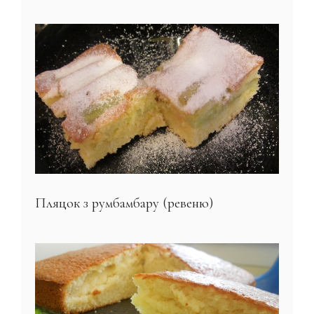
Пляцок з румбамбару (ревеню)