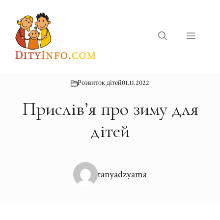
Перейти
до
вмісту
Меню
Розвиток дітей
01.11.2022
Прислів’я про зиму для
дітей
tanyadzyama