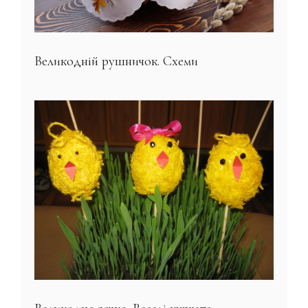
Великодній рушничок. Схеми