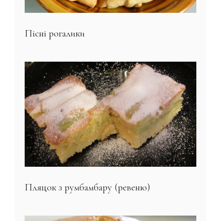
Пісні рогалики
Пляцок з румбамбару (ревеню)