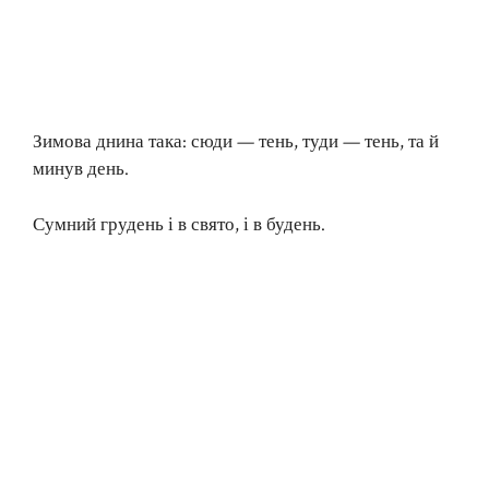
Зимова днина така: сюди — тень, туди — тень, та й
минув день.
Сумний грудень і в свято, і в будень.