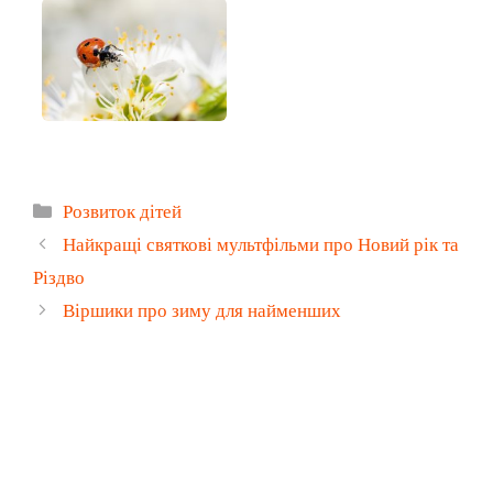
Категорії
Розвиток дітей
Найкращі святкові мультфільми про Новий рік та
Різдво
Віршики про зиму для найменших