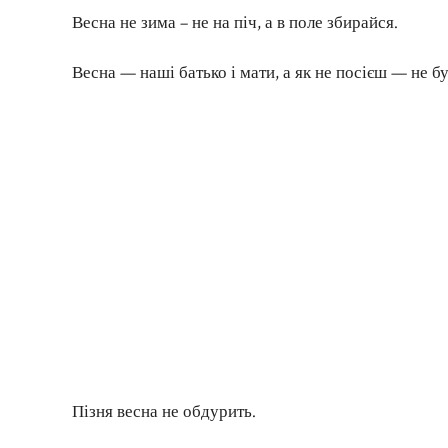
Весна не зима – не на піч, а в поле збирайся.
Весна — наші батько і мати, а як не посієш — не б
Пізня весна не обдурить.