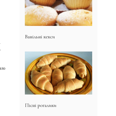
Ванільні кекси
.
.
ило
Пісні рогалики