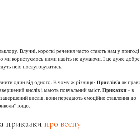
ьклору. Влучні, короткі речення часто стають нам у пригоді
що ми користуємось ними навіть не думаючи. І це дуже добре
дуть нею послуговуватись.
ізнити один від одного. В чому ж різниця?
Прислів’я
як прав
завершений вислів і мають повчальний зміст.
Приказки
– в
езавершений вислів, вони передають емоційне ставлення до
 виколи” тощо.
та приказки
про весну