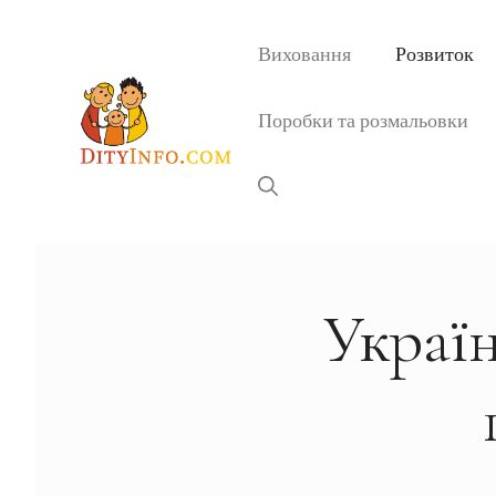
Перейти
до
Виховання
Розвиток
вмісту
Поробки та розмальовки
Україн