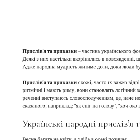
Прислів’я та приказки
– частина українського фол
Деякі з них настільки вкорінились в повсякденні, 
Адже народна мудрість житиме доти, доки люди бу
Прислів’я та приказки
схожі, часто їх важко відр
ритмічні і мають риму, вони становлять логічний 
реченні виступають словосполученням, це, наче н
сказаного, наприклад: “як сніг на голову”, “хоч око
Українські народні прислів’я 
Весна багата на квіти, а хліба в осені позичає.