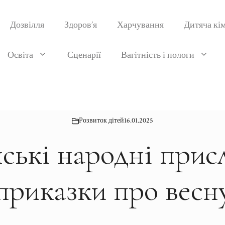
Дозвілля
Здоров’я
Харчування
Дитяча кі
Освіта
Сценарії
Вагітність і пологи
Розвиток дітей
16.01.2025
ські народні присл
приказки про весн