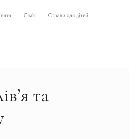
мната
Сім’я
Страви для дітей
ів’я та
у