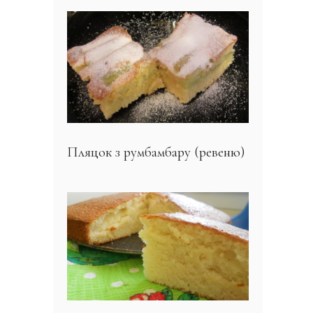
Пляцок з румбамбару (ревеню)