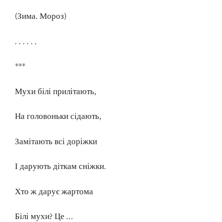
(Зима. Мороз)
. . . . . .
***
Мухи білі прилітають,
На головоньки сідають,
Замітають всі доріжки
І дарують діткам сніжки.
Хто ж дарує жартома
Білі мухи? Це …