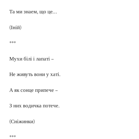
Та ми знаем, що це…
(Іній)
***
Мухи білі і лапаті –
Не живуть вони у хаті.
А як сонце припече –
З них водичка потече.
(Сніжинки)
***