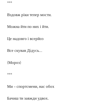
***
Вздовж ріки тепер мости.
Можна йти по них і йти.
Це надовго і всерйоз
Все скував Дідусь…
(Мороз)
***
Ми – спортсмени, нас обох
Бачиш ти завжди удвох.