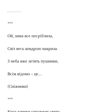
. . . . . . .
***
Ой, зима все посріблила,
Світ весь ковдрою накрила.
З неба вже летять пушинки,
Всім відомо – це…
(Сніжинки)
***
Круг ялинки справжнє свято.