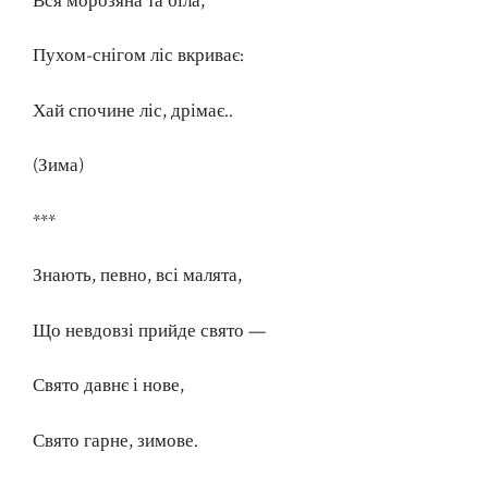
Вся морозяна та біла,
Пухом-снігом ліс вкриває:
Хай спочине ліс, дрімає..
(Зима)
***
Знають, певно, всі малята,
Що невдовзі прийде свято —
Свято давнє і нове,
Свято гарне, зимове.