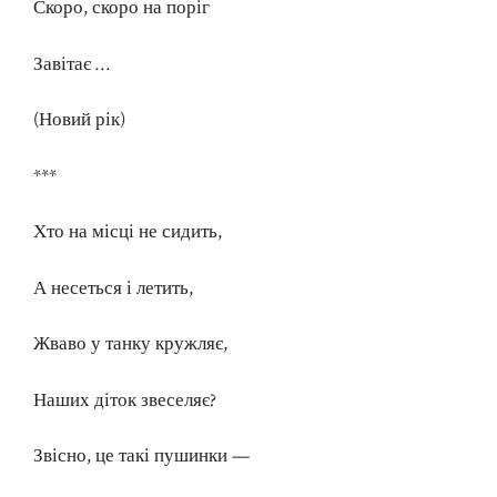
Скоро, скоро на поріг
Завітає …
(Новий рік)
***
Хто на місці не сидить,
А несеться і летить,
Жваво у танку кружляє,
Наших діток звеселяє?
Звісно, це такі пушинки —