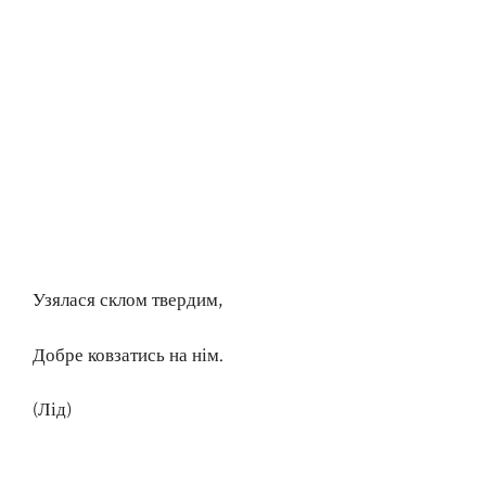
Узялася склом твердим,
Добре ковзатись на нім.
(Лід)