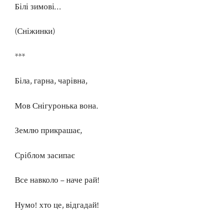
Білі зимові…
(Сніжинки)
***
Біла, гарна, чарівна,
Мов Снігуронька вона.
Землю прикрашає,
Сріблом засипає
Все навколо – наче рай!
Нумо! хто це, відгадай!