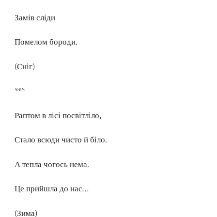
Замів сліди
Помелом бороди.
(Сніг)
***
Раптом в лісі посвітліло,
Стало всюди чисто й біло.
А тепла чогось нема.
Це прийшла до нас…
(Зима)