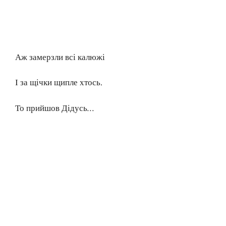
Аж замерзли всі калюжі
І за щічки щипле хтось.
То прийшов Дідусь…