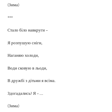
(Зима)
***
Стало біло навкруги –
Я розпушую сніги,
Наганяю холоди,
Води сковую в льоди,
В дружбі з дітьми я всіма.
Здогадались? Я – …
(Зима)