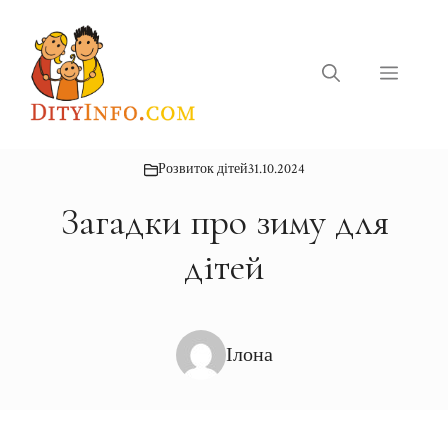
Перейти
до
вмісту
Меню
Розвиток дітей
31.10.2024
Загадки про зиму для
дітей
Ілона