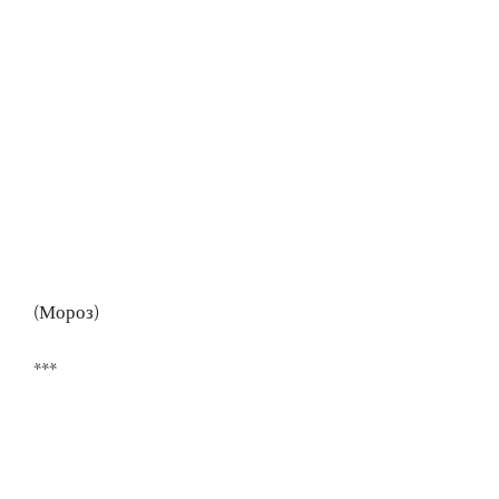
(Мороз)
***