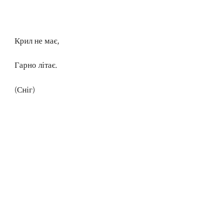
Крил не має,
Гарно літає.
(Сніг)