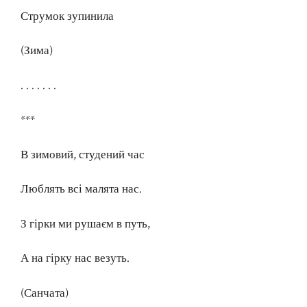
Струмок зупинила
(Зима)
. . . . . . .
***
В зимовий, студений час
Люблять всі малята нас.
З гірки ми рушаєм в путь,
А на гірку нас везуть.
(Санчата)