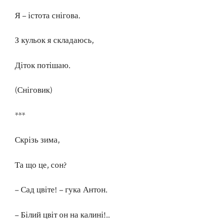
Я – істота снігова.
З кульок я складаюсь,
Діток потішаю.
(Сніговик)
***
Скрізь зима,
Та що це, сон?
– Сад цвіте! – гука Антон.
– Білий цвіт он на калині!..