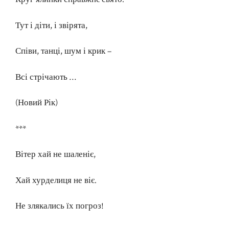
Тут і діти, і звірята,
Співи, танці, шум і крик –
Всі стрічають …
(Новий Рік)
***
Вітер хай не шаленіє,
Хай хурделиця не віє.
Не злякались їх погроз!