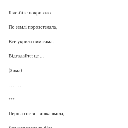
Біле-біле покривало
По землі порозстеляла,
Все укрила ним сама.
Відгадайте: це …
(Зима)
. . . . . .
***
Перша гостя – дівка вміла,