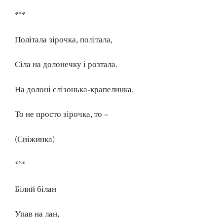
***
Політала зірочка, політала,
Сіла на долонечку і розтала.
На долоні слізонька-крапелинка.
То не просто зірочка, то –
(Сніжинка)
***
Білий білан
Упав на лан,