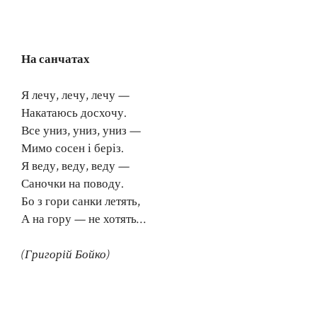
На санчатах
Я лечу, лечу, лечу —
Накатаюсь досхочу.
Все униз, униз, униз —
Мимо сосен і беріз.
Я веду, веду, веду —
Саночки на поводу.
Бо з гори санки летять,
А на гору — не хотять…
(Григорій Бойко)