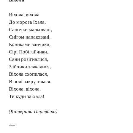
Віхола, віхола
До мороза їхала,
Саночки мальовані,
Снігом напаковані,
Кониками зайчики,
Сірі Побігайчики.
Сани розігналися,
Зайчики злякалися,
Віхола схопилася,
В полі закрутилася.
Віхола, віхола,
Ти куди заїхала!
(Катерина Перелісна)
***