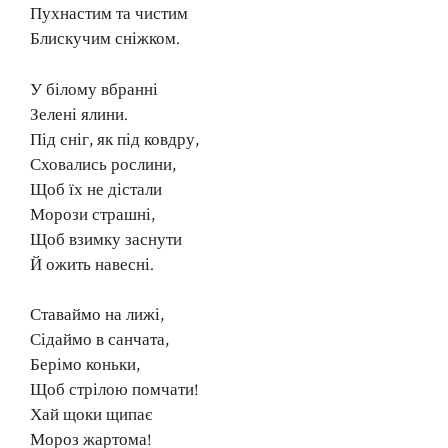
Пухнастим та чистим
Блискучим сніжком.
У білому вбранні
Зелені ялини.
Під сніг, як під ковдру,
Сховались рослини,
Щоб їх не дістали
Морози страшні,
Щоб взимку заснути
Й ожить навесні.
Ставаймо на лижі,
Сідаймо в санчата,
Берімо коньки,
Щоб стрілою помчати!
Хай щоки щипає
Мороз жартома!