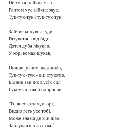
Не ховає зайчик сліз.
Раптом чує зайчик звук:
Тук-тук-тук і тук-тук-тук!
Зайчик кинувся туди
Рятуватись від біди.
Дятел дуба лікував,
У корі комах шукав,
Нищив різних шкідників,
Тук-тук -тук – він стукотів.
Бідний зайчик з усіх сил
Гукнув дятла й попросив:
“Ти високо там, вгорі,
Видно геть усе тобі.
Може знаєш де мій дім?
Заблукав я в лісі тім.”