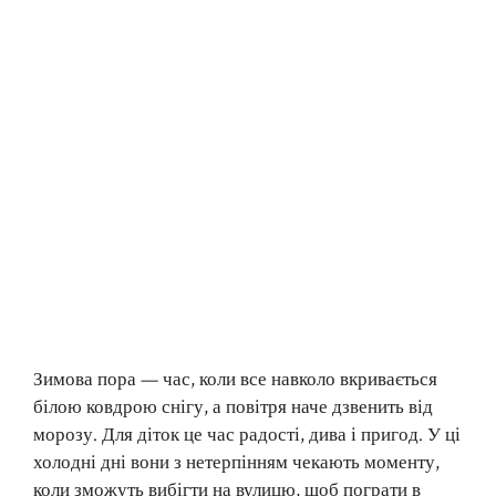
Зимова пора — час, коли все навколо вкривається
білою ковдрою снігу, а повітря наче дзвенить від
морозу. Для діток це час радості, дива і пригод. У ці
холодні дні вони з нетерпінням чекають моменту,
коли зможуть вибігти на вулицю, щоб пограти в