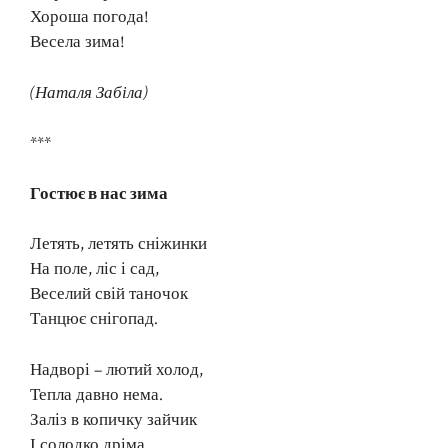
Хороша погода!
Весела зима!
(Наталя Забіла)
***
Гостює в нас зима
Летять, летять сніжинки
На поле, ліс і сад,
Веселий свій таночок
Танцює снігопад.
Надворі – лютий холод,
Тепла давно нема.
Заліз в копичку зайчик
І солодко дріма.