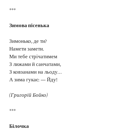
***
Зимова пісенька
Зимонько, де ти?
Намети замети.
Ми тебе стрічатимем
З лижами й санчатами,
З ковзанами на льоду…
А зима гукає: — Йду!
(Григорій Бойко)
***
Білочка