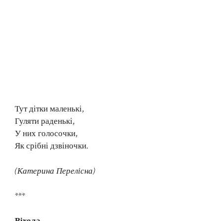
Тут дітки маленькі,
Гуляти раденькі,
У них голосочки,
Як срібні дзвіночки.
(Катерина Перелісна)
***
Віхола