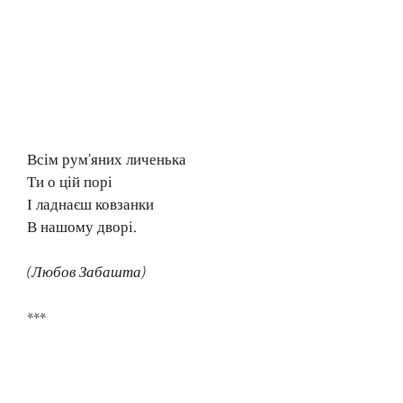
Всім рум’яних личенька
Ти о цій порі
І ладнаєш ковзанки
В нашому дворі.
(Любов Забашта)
***