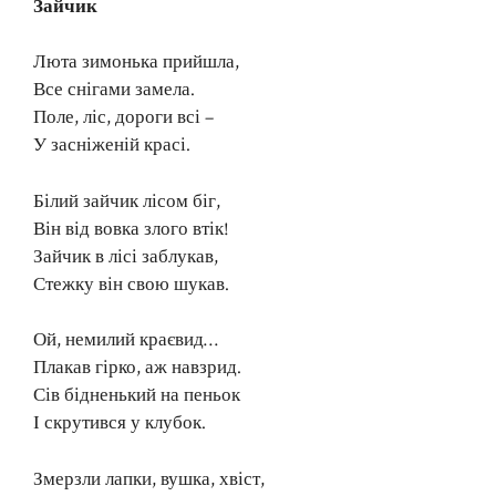
Зайчик
Люта зимонька прийшла,
Все снігами замела.
Поле, ліс, дороги всі –
У засніженій красі.
Білий зайчик лісом біг,
Він від вовка злого втік!
Зайчик в лісі заблукав,
Стежку він свою шукав.
Ой, немилий краєвид…
Плакав гірко, аж навзрид.
Сів бідненький на пеньок
І скрутився у клубок.
Змерзли лапки, вушка, хвіст,