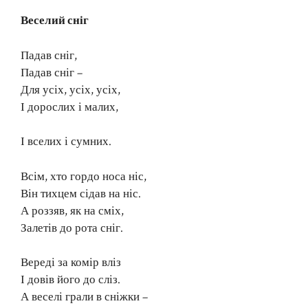
Веселий сніг
Падав сніг,
Падав сніг –
Для усіх, усіх, усіх,
І дорослих і малих,
І вселих і сумних.
Всім, хто гордо носа ніс,
Він тихцем сідав на ніс.
А роззяв, як на сміх,
Залетів до рота сніг.
Вереді за комір вліз
І довів його до сліз.
А веселі грали в сніжки –