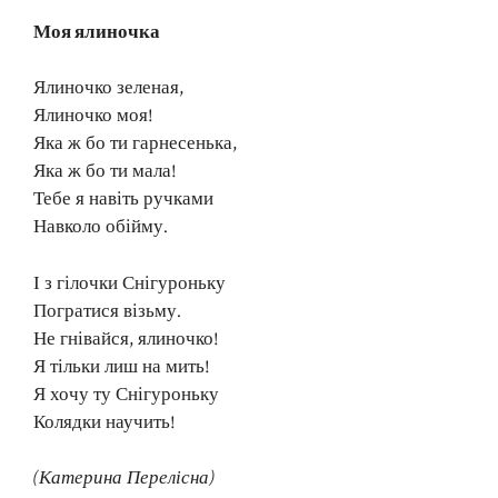
Моя ялиночка
Ялиночко зеленая,
Ялиночко моя!
Яка ж бо ти гарнесенька,
Яка ж бо ти мала!
Тебе я навіть ручками
Навколо обійму.
І з гілочки Снігуроньку
Погратися візьму.
Не гнівайся, ялиночко!
Я тільки лиш на мить!
Я хочу ту Снігуроньку
Колядки научить!
(Катерина Перелісна)