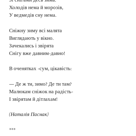
Зі снігами десь зима.
Холодів нема й морозів,
У ведмедів сну нема.
Сніжну зиму всі малята
Виглядають у вікно.
Зачекались і звірята
Снігу вже давним-давно!
В оченятках -сум, цікавість:
— Де ж ти, зимо? Де ти там?
Малюкам сніжок на радість-
І звірятам й дітлахам!
(Наталія Паснак)
***