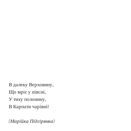
В далеку Верховину,
Що мріє у півсні,
У тиху полонину,
В Карпати чарівні!
(Марійка Підгірянка)