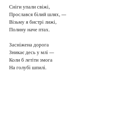
Сніги упали свіжі,
Прослався білий шлях, —
Візьму я бистрі лижі,
Полину наче птах.
Засніжена дорога
Зникає десь у млі —
Коли б летіти змога
На голубі шпилі.