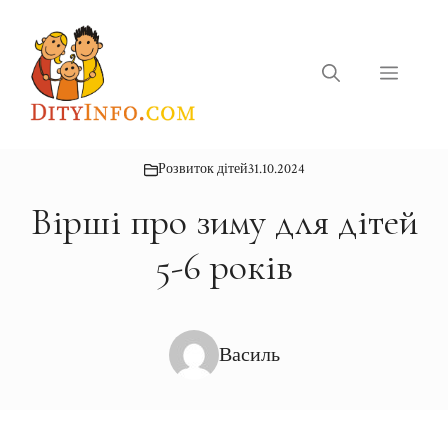
Перейти
до
вмісту
Меню
Розвиток дітей
31.10.2024
Вірші про зиму для дітей
5-6 років
Василь