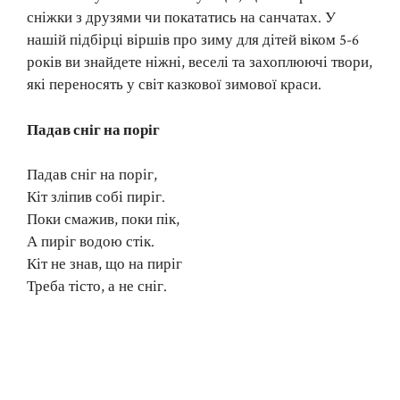
сніжки з друзями чи покататись на санчатах. У
нашій підбірці віршів про зиму для дітей віком 5-6
років ви знайдете ніжні, веселі та захоплюючі твори,
які переносять у світ казкової зимової краси.
Падав сніг на поріг
Падав сніг на поріг,
Кіт зліпив собі пиріг.
Поки смажив, поки пік,
А пиріг водою стік.
Кіт не знав, що на пиріг
Треба тісто, а не сніг.