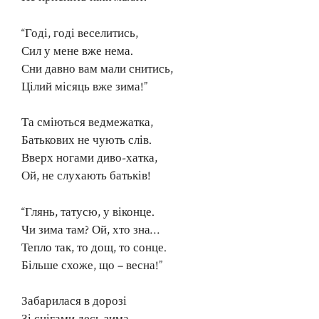
“Годі, годі веселитись,
Сил у мене вже нема.
Сни давно вам мали снитись,
Цілий місяць вже зима!”
Та сміються ведмежатка,
Батькових не чують слів.
Вверх ногами диво-хатка,
Ой, не слухають батьків!
“Глянь, татусю, у віконце.
Чи зима там? Ой, хто зна…
Тепло так, то дощ, то сонце.
Більше схоже, що – весна!”
Забарилася в дорозі