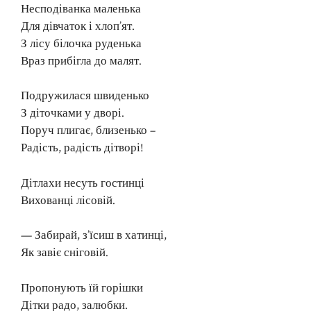
Несподіванка маленька
Для дівчаток і хлоп’ят.
З лісу білочка руденька
Враз прибігла до малят.
Подружилася швиденько
З діточками у дворі.
Поруч плигає, близенько –
Радість, радість дітворі!
Дітлахи несуть гостинці
Вихованці лісовій.
— Забирай, з’їсиш в хатинці,
Як завіє сніговій.
Пропонують їй горішки
Дітки радо, залюбки.