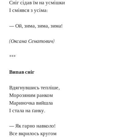
Сніг сідав їм на усмішки
І сміявся з усіма:
— Ой, зима, зима, зима!
(Оксана Сенатович)
***
Випав сніг
Вдягнувшись тепліше,
Морозяним ранком
Мариночка вийшла
І стала на ґанку.
— Як гарно навколо!
Все вкрилось кругом