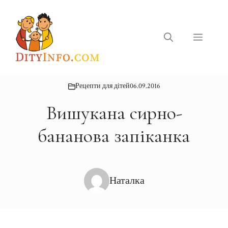
Перейти
до
вмісту
Меню
Рецепти для дітей
06.09.2016
Вишукана сирно-
бананова запіканка
Наталка