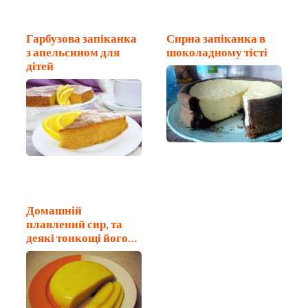
Гарбузова запіканка
Сирна запіканка в
з апельсином для
шоколадному тісті
дітей
Домашній
плавлений сир, та
деякі тонкощі його
приготування