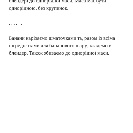
блендері до однорідної маси. Маса має бути
однорідною, без крупинок.
. . . . . .
Банани нарізаємо шматочками та, разом із всіма
інгредієнтами для бананового шару, кладемо в
блендер. Також збиваємо до однорідної маси.