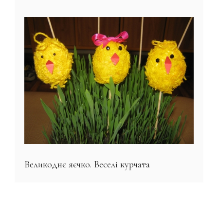
Великоднє яєчко. Веселі курчата