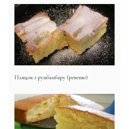
Пляцок з румбамбару (ревеню)