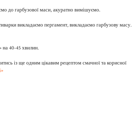
аємо до гарбузової маси, акуратно вимішуємо.
иварки викладаємо пергамент, викладаємо гарбузову масу.
 на 40-45 хвилин.
итись із ще одним цікавим рецептом смачної та корисної
і»