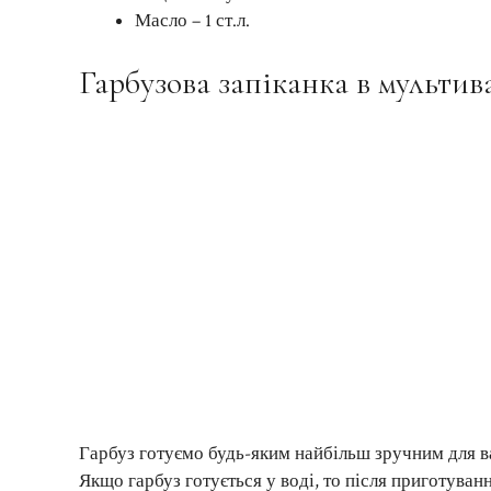
Масло – 1 ст.л.
Гарбузова запіканка в мультив
Гарбуз готуємо будь-яким найбільш зручним для ва
Якщо гарбуз готується у воді, то після приготуван