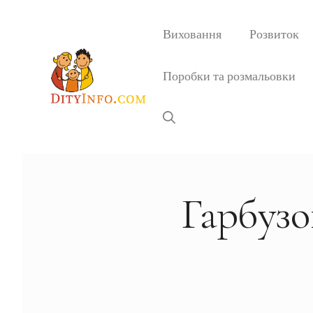
Перейти
до
Виховання
Розвиток
вмісту
Поробки та розмальовки
Гарбузо