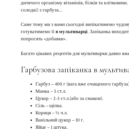
дитячого організму вітамінів, білків та клітковини.
солодкі) з гарбуза…
Саме тому ми з вами сьогодні випікатимемо чудов
готуватимемо її
в мультиварці
. Запіканка виходи
попросять «добавки».
Багато цікавих рецептів для мультиварки давно вж
Гарбузова запіканка в мультив
Гарбуз – 400 г (вага вже очищеного гарбуза)
Манка – 5 ст.л.
Цукор – 2-3 ст.л.(або за смаком).
Сіль – щіпка.
Кориця – ½ ч.л.
Ванільний цукор – 10 г.
Яйце – 1 штука.