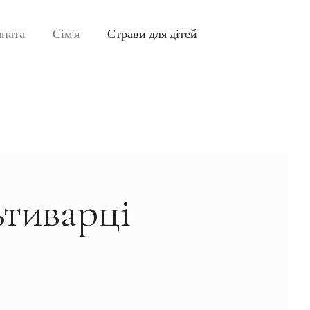
мната
Сім’я
Страви для дітей
ьтиварці