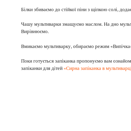
Білки збиваємо до стійкої піни з щіпкою солі, дод
Чашу мультиварки змащуємо маслом. На дно мульт
Вирівнюємо.
Вмикаємо мультиварку, обираємо режим «Випічка»
Поки готується запіканка пропонуємо вам ознайом
запіканки для дітей
«Сирна запіканка в мультиварц