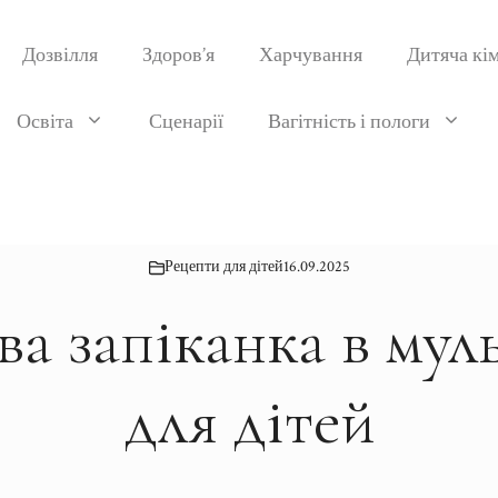
Дозвілля
Здоров’я
Харчування
Дитяча кі
Освіта
Сценарії
Вагітність і пологи
Рецепти для дітей
16.09.2025
ва запіканка в мул
для дітей