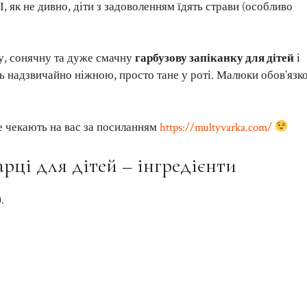
 І, як не дивно, діти з задоволенням їдять страви (особливо
у, сонячну та дуже смачну
гарбузову запіканку для дітей
і
ть надзвичайно ніжною, просто тане у роті. Малюки обов’язк
е чекають на вас за посиланням
https://multyvarka.com/
арці для дітей – інгредієнти
.