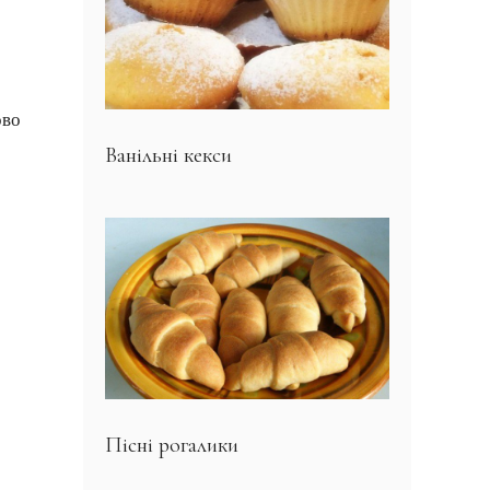
ово
Ванільні кекси
Пісні рогалики