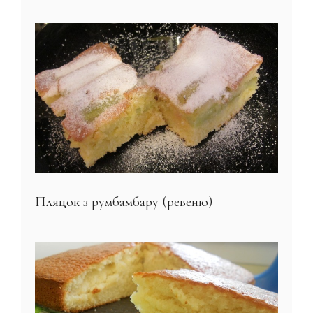
Пляцок з румбамбару (ревеню)