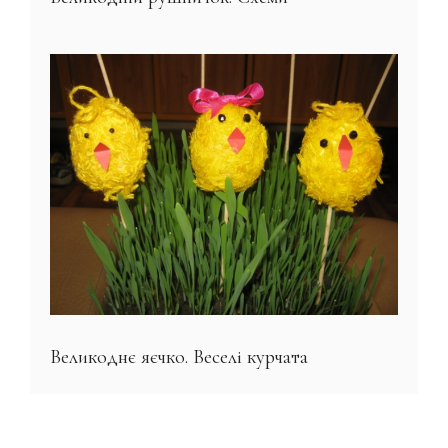
Великоднє яєчко. Веселі курчата