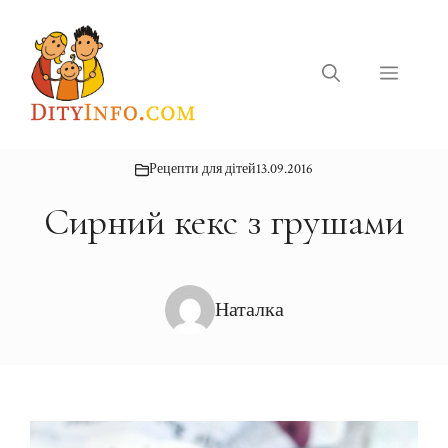
Перейти
до
вмісту
Меню
Рецепти для дітей
13.09.2016
Сирний кекс з грушами
Наталка