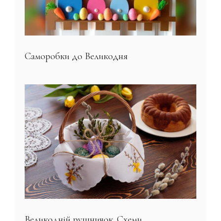
Саморобки до Великодня
Великодній рушничок. Схеми