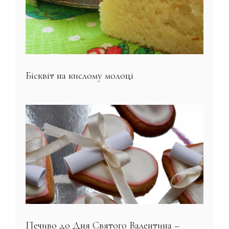
Бісквіт на кислому молоці
Печиво до Дня Святого Валентина –