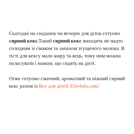
Сьогодні на сніданок чи вечерю для діток готуємо
сирний кекс.
Такий
сирний кекс
виходить не надто
солодким зі смаком та запахом згущеного молока. В
тісті для кексу мало жиру та яєць, тому ним можна
поласувати і мамам, що сидять на дієті.
Отже готуємо смачний, ароматний та ніжний сирний
кекс разом із
Все для дітей (DityInfo.com)