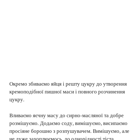
Окремо збиваємо яйця і решту цукру до утворення
кремоподібної пишної маси і повного розчинення
цукру.
Вливаємо яєчну масу до сирно-масляної та добре
розмішуємо. Додаємо соду, вимішуємо, висипаємо
просіяне борошно з розпушувачем. Вимішуємо, але
не дуже захоплюємось, до однорідності тіста.