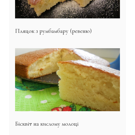
Пляцок з румбамбару (ревеню)
Бісквіт на кислому молоці