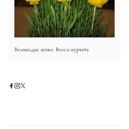
Великоднє яєчко. Веселі курчата