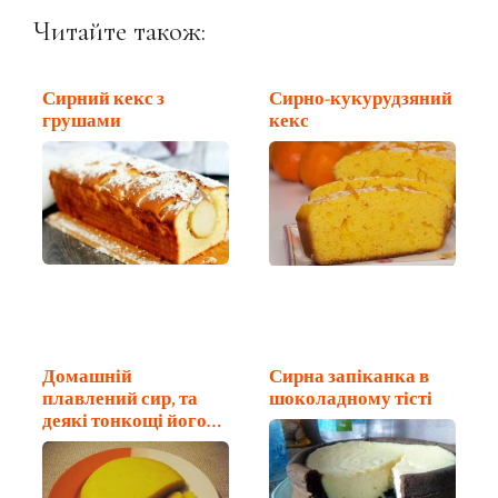
Читайте також:
Сирний кекс з
Сирно-кукурудзяний
грушами
кекс
Домашній
Сирна запіканка в
плавлений сир, та
шоколадному тісті
деякі тонкощі його
приготування