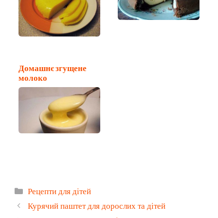
Домашнє згущене
молоко
Категорії
Рецепти для дітей
Курячий паштет для дорослих та дітей