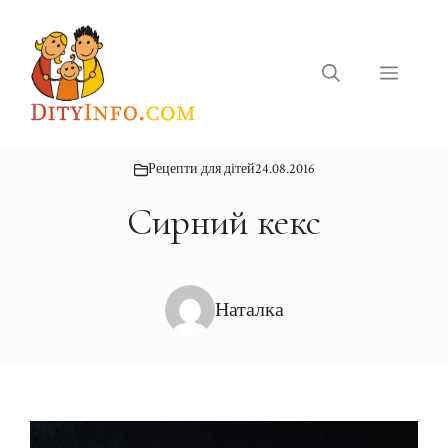
Перейти
до
вмісту
Меню
Рецепти для дітей
24.08.2016
Сирний кекс
Наталка