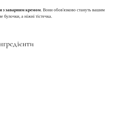
и з заварним кремом
. Вони обов’язково стануть вашим
 булочки, а ніжні тістечка.
інгредієнти