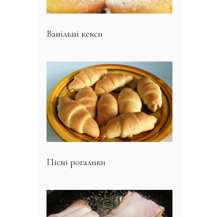
Ванільні кекси
Пісні рогалики