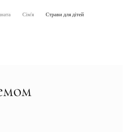
мната
Сім’я
Страви для дітей
ремом