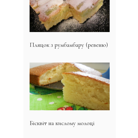
Пляцок з румбамбару (ревеню)
Бісквіт на кислому молоці