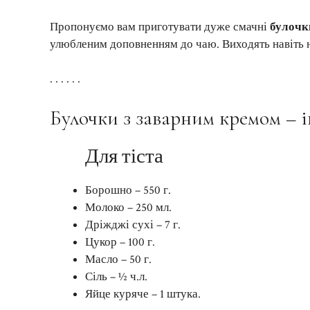
Пропонуємо вам приготувати дуже смачні
булочк
улюбленим доповненням до чаю. Виходять навіть не
. . . . . .
Булочки з заварним кремом – 
Для тіста
Борошно – 550 г.
Молоко – 250 мл.
Дріжджі сухі – 7 г.
Цукор – 100 г.
Масло – 50 г.
Сіль – ½ ч.л.
Яйце куряче – 1 штука.