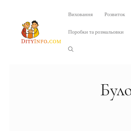
Перейти
до
Виховання
Розвиток
вмісту
Поробки та розмальовки
Було