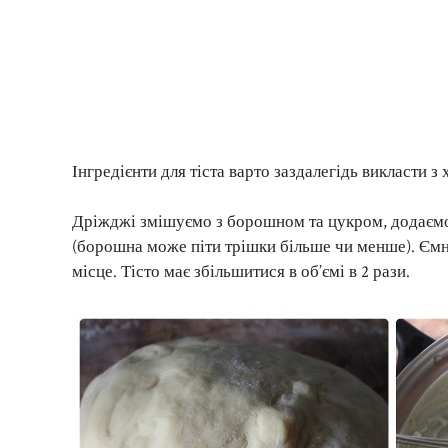
Інгредієнти для тіста варто заздалегідь викласти з
Дріжджі змішуємо з борошном та цукром, додаємо я
(борошна може піти трішки більше чи менше). Ємн
місце. Тісто має збільшитися в об’ємі в 2 рази.