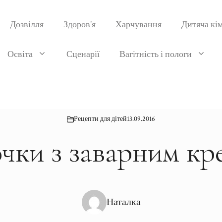
Дозвілля
Здоров’я
Харчування
Дитяча кі
Освіта
Сценарії
Вагітність і пологи
Рецепти для дітей
13.09.2016
чки з заварним к
Наталка