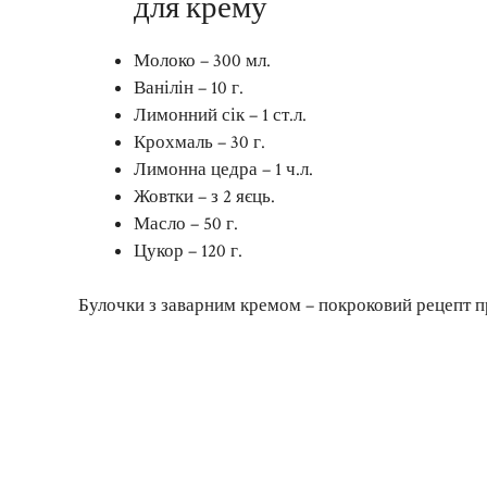
для крему
Молоко – 300 мл.
Ванілін – 10 г.
Лимонний сік – 1 ст.л.
Крохмаль – 30 г.
Лимонна цедра – 1 ч.л.
Жовтки – з 2 яєць.
Масло – 50 г.
Цукор – 120 г.
Булочки з заварним кремом – покроковий рецепт п