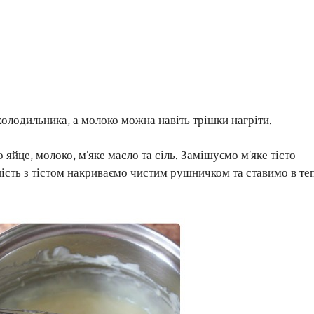
 холодильника, а молоко можна навіть трішки нагріти.
йце, молоко, м’яке масло та сіль. Замішуємо м’яке тісто
ість з тістом накриваємо чистим рушничком та ставимо в те