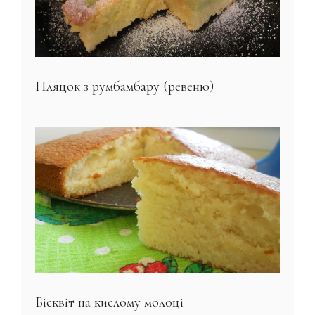
Пляцок з румбамбару (ревеню)
Бісквіт на кислому молоці