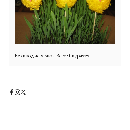
Великоднє яєчко. Веселі курчата