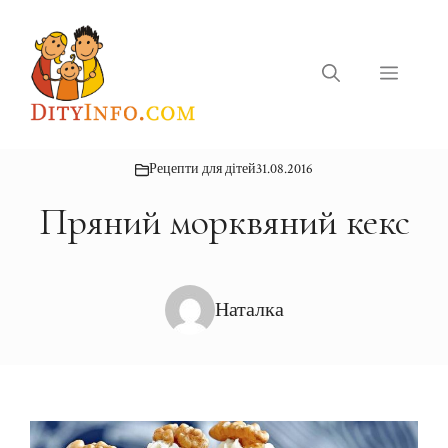
Перейти
до
вмісту
Меню
Рецепти для дітей
31.08.2016
Пряний морквяний кекс
Наталка