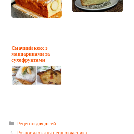
Смачний кекс з
мандаринами та
сухофруктами
Категорії
Рецепти для дітей
Розпорядок дня першокласника