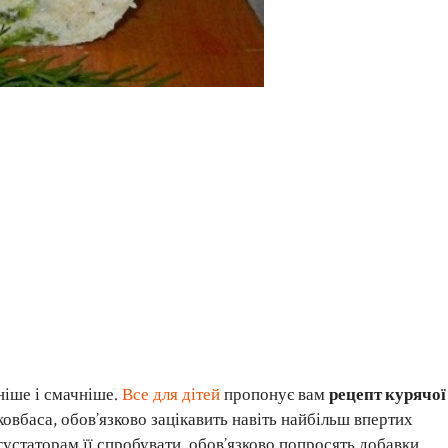
ніше і смачніше.
Все для дітей
пропонує вам
рецепт курячої
 ковбаса, обов’язково зацікавить навіть найбільш впертих
устаторам її спробувати, обов’язково попросять добавки.