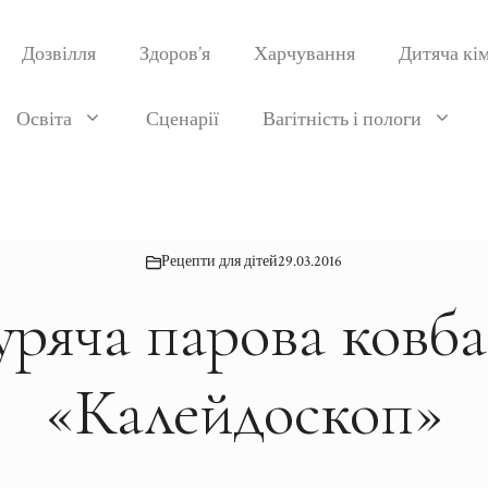
Дозвілля
Здоров’я
Харчування
Дитяча кі
Освіта
Сценарії
Вагітність і пологи
Рецепти для дітей
29.03.2016
уряча парова ковба
«Калейдоскоп»