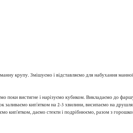
 манну крупу. Змішуємо і відставляємо для набухання манно
ємо поки вистигне і нарізуємо кубиком. Викладаємо до фаршу
 заливаємо кип’ятком на 2-3 хвилини, висипаємо на друшля
аємо кип’ятком, даємо стекти і подрібнюємо, разом з горошк