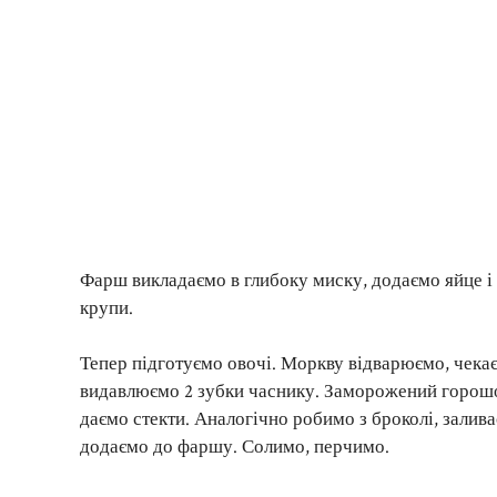
Фарш викладаємо в глибоку миску, додаємо яйце і
крупи.
Тепер підготуємо овочі. Моркву відварюємо, чека
видавлюємо 2 зубки часнику. Заморожений горошок
даємо стекти. Аналогічно робимо з броколі, залив
додаємо до фаршу. Солимо, перчимо.