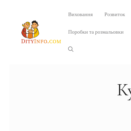
Перейти
до
Виховання
Розвиток
вмісту
Поробки та розмальовки
К