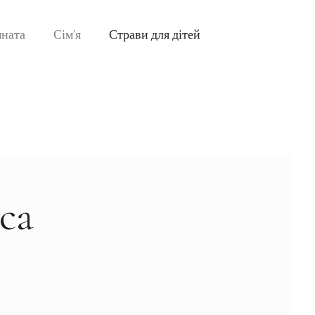
мната
Сім’я
Страви для дітей
са