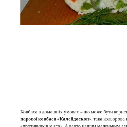
Ковбаса в домашніх умовах – що може бути корис
парової ковбаси «Калейдоскоп»
, така кольорова
«противників м’яса». А варто нашим маленьким дег