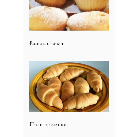
Ванільні кекси
Пісні рогалики