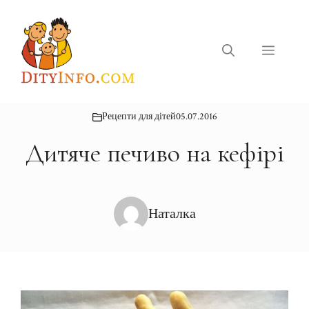
Перейти
до
вмісту
Меню
Рецепти для дітей
05.07.2016
Дитяче печиво на кефірі
Наталка