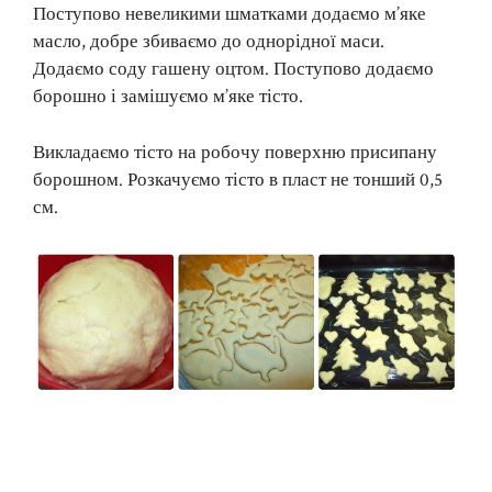
Поступово невеликими шматками додаємо м’яке
масло, добре збиваємо до однорідної маси.
Додаємо соду гашену оцтом. Поступово додаємо
борошно і замішуємо м’яке тісто.
Викладаємо тісто на робочу поверхню присипану
борошном. Розкачуємо тісто в пласт не тонший 0,5
см.