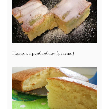
Пляцок з румбамбару (ревеню)