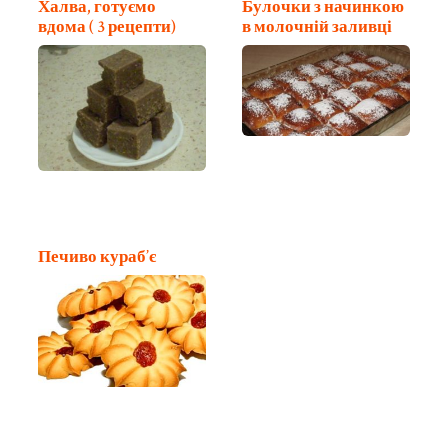
Халва, готуємо
Булочки з начинкою
вдома ( 3 рецепти)
в молочній заливці
Печиво кураб’є