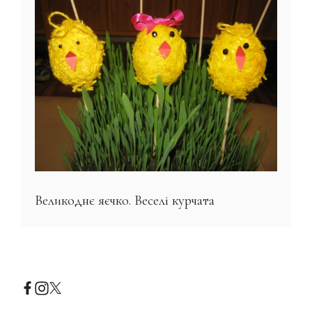
Великоднє яєчко. Веселі курчата