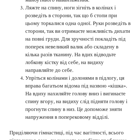
Ляжте на спину, ноги зігніть в колінах і
розведіть в сторони, так що б стопи при
цьому торкалися одна одної. Руки розведіть в
сторони, так ви отримаєте можливість дихати
на повні груди. Для зручності покладіть під
поперек невеликий валик або складену в
кілька разів тканину. На вдих відводьте
лобкову кістку від себе, на видиху
направляйте до себе.
Упріться колінами і долонями в підлогу, ця
вправа багатьом відома під назвою «кішка».
На вдиху нахиляйте голову вниз і вигинаєте
спину вгору, на видиху слід підняти голову і
прогнути спину в низ. Це допоможе зняти
напруження в поперековому відділі.
Приділяючи гімнастиці, під час вагітності, всього