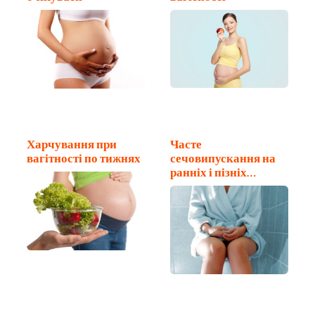
Харчування при
Часте
вагітності по тижнях
сечовипускання на
ранніх і пізніх
термінах вагітності