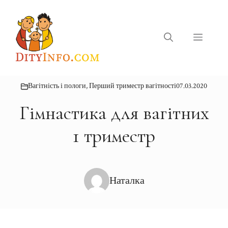
Перейти
до
вмісту
Меню
Вагітність і пологи
,
Перший триместр вагітності
07.03.2020
Гімнастика для вагітних
1 триместр
Наталка