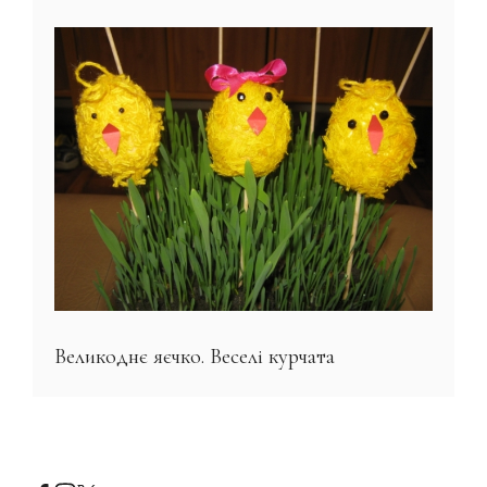
Великоднє яєчко. Веселі курчата