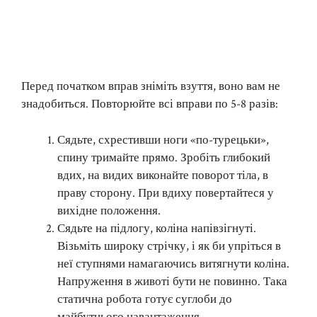
Перед початком вправ зніміть взуття, воно вам не
знадобиться. Повторюйте всі вправи по 5-8 разів:
Сядьте, схрестивши ноги «по-турецьки»,
спину тримайте прямо. Зробіть глибокий
вдих, на видих виконайте поворот тіла, в
праву сторону. При вдиху повертайтеся у
вихідне положення.
Сядьте на підлогу, коліна напівзігнуті.
Візьміть широку стрічку, і як би упріться в
неї ступнями намагаючись витягнути коліна.
Напруження в животі бути не повинно. Така
статична робота готує суглоби до
майбутнього навантаження.