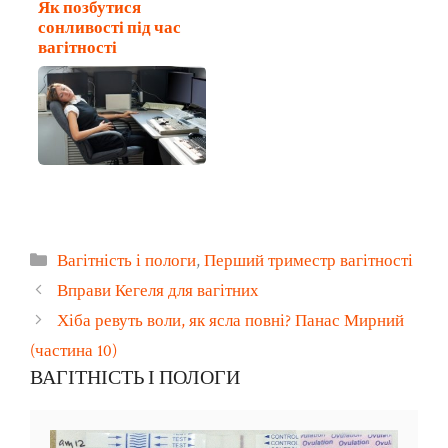
Як позбутися
сонливості під час
вагітності
Категорії
Вагітність і пологи
,
Перший триместр вагітності
Вправи Кегеля для вагітних
Хіба ревуть воли, як ясла повні? Панас Мирний
(частина 10)
ВАГІТНІСТЬ І ПОЛОГИ