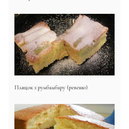
Пляцок з румбамбару (ревеню)