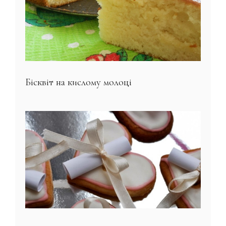
Бісквіт на кислому молоці