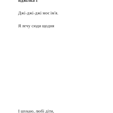
Бджілка 1
:
Джі-джі-джі моє ім’я.
Я лечу сюди щодня
І шукаю, любі діти,