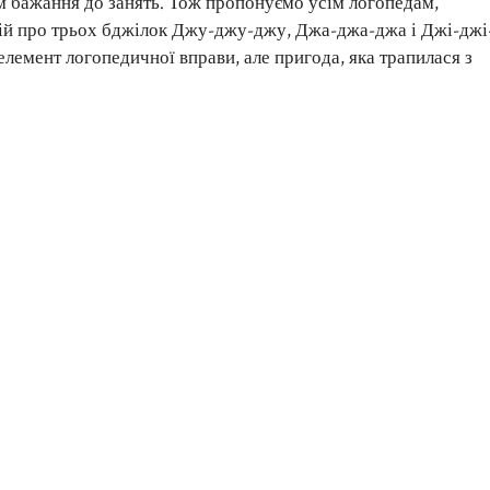
м бажання до занять. Тож пропонуємо усім логопедам,
рій про трьох бджілок Джу-джу-джу, Джа-джа-джа і Джі-джі
 елемент логопедичної вправи, але пригода, яка трапилася з