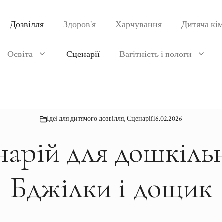
Дозвілля
Здоров’я
Харчування
Дитяча кі
Освіта
Сценарії
Вагітність і пологи
Ідеї для дитячого дозвілля
,
Сценарії
16.02.2026
арій для дошкіль
Бджілки і дощик