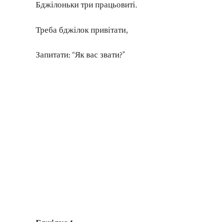
Бджілоньки три працьовиті.
Треба бджілок привітати,
Запитати: “Як вас звати?”