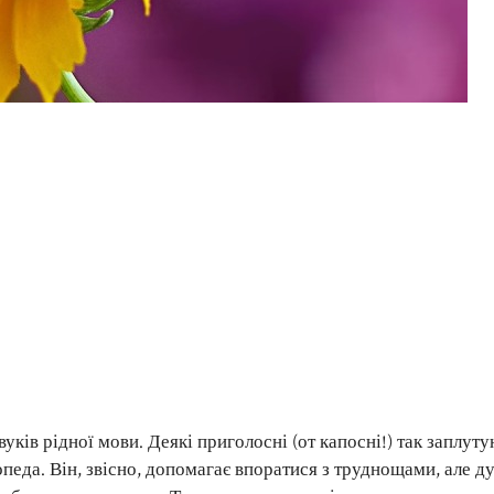
уків рідної мови. Деякі приголосні (от капосні!) так заплут
опеда. Він, звісно, допомагає впоратися з труднощами, але д