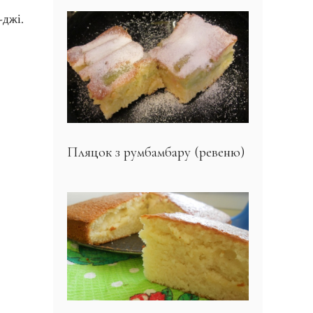
-джі.
Пляцок з румбамбару (ревеню)