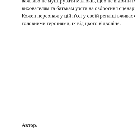
важливо не муштрувати малюків, щоб не відбити ї
вихователям та батькам узяти на озброєння сцена
Кожен персонаж у цій п’єсі у своїй репліці вживає
головними героїнями, їх від цього відволіче.
Автор
: