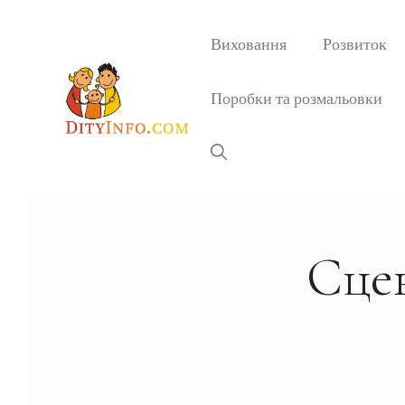
Перейти
до
Виховання
Розвиток
вмісту
Поробки та розмальовки
Сцен