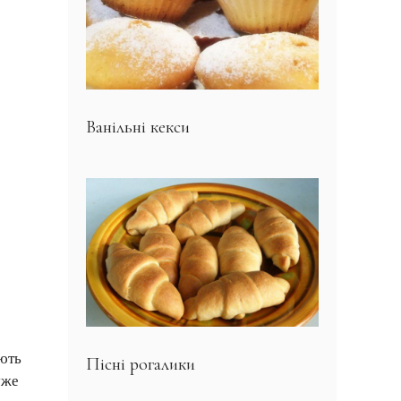
Ванільні кекси
ують
Пісні рогалики
уже