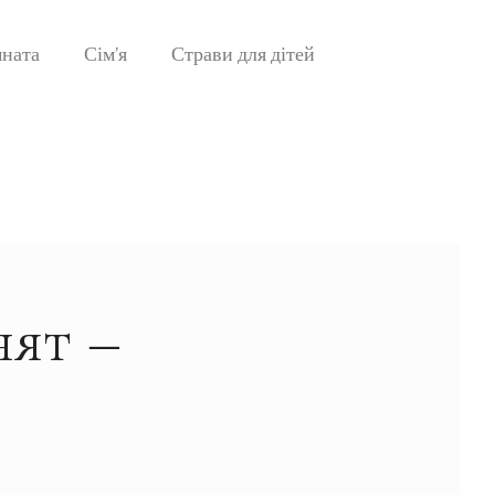
мната
Сім’я
Страви для дітей
нят –