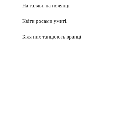
На галяві, на полянці
Квіти росами умиті.
Біля них танцюють вранці