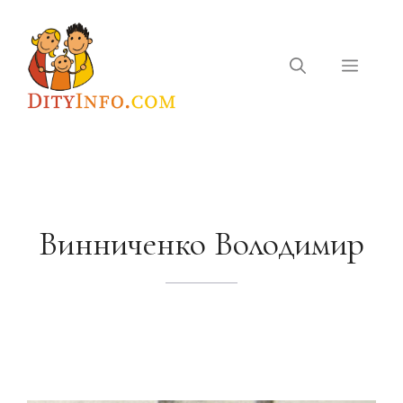
Перейти
до
вмісту
Меню
Винниченко Володимир