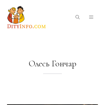
Перейти
до
вмісту
Меню
Олесь Гончар