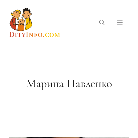
Перейти
до
вмісту
Меню
Марина Павленко