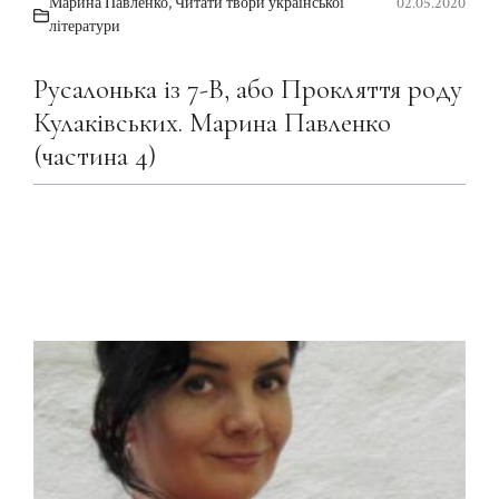
Марина Павленко
,
Читати твори української
02.05.2020
літератури
Русалонька із 7-В, або Прокляття роду
Кулаківських. Марина Павленко
(частина 4)