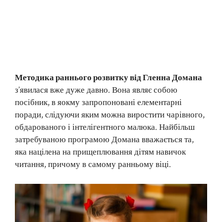
Методика раннього розвитку від Гленна Домана
з’явилася вже дуже давно. Вона являє собою
посібник, в яокму запропоновані елементарні
поради, слідуючи яким можна виростити чарівного,
обдарованого і інтелігентного малюка. Найбільш
затребуваною програмою Домана вважається та,
яка націлена на прищеплювання дітям навичок
читання, причому в самому ранньому віці.