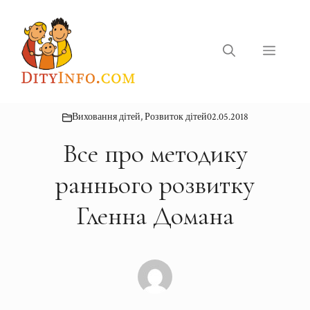
Перейти
до
вмісту
Меню
Виховання дітей
,
Розвиток дітей
02.05.2018
Все про методику
раннього розвитку
Гленна Домана