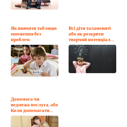
Як вивчити таблицю
Всі діти талановиті
множення без
або як розкрити
проблем
творчий потенціал
малюка
Допомога чи
ведмежа послуга, або
Коли допомагати…