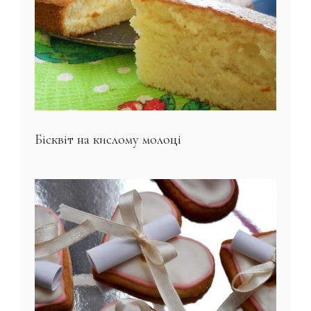
Бісквіт на кислому молоці