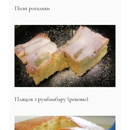
Пісні рогалики
Пляцок з румбамбару (ревеню)