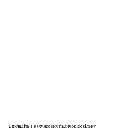
Викладіть з рахункових паличок довільну