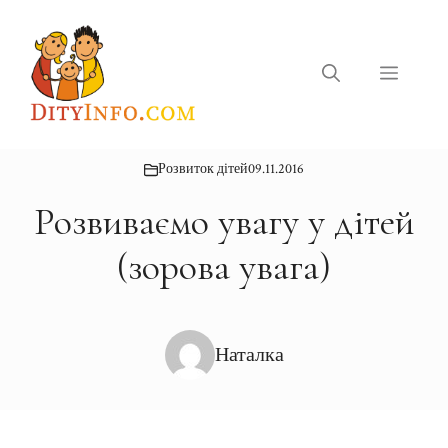
Перейти
до
вмісту
Меню
Розвиток дітей
09.11.2016
Розвиваємо увагу у дітей
(зорова увага)
Наталка