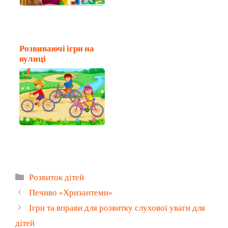
Розвиваючі ігри на
вулиці
Категорії
Розвиток дітей
Печиво «Хризантеми»
Ігри та вправи для розвитку слухової уваги для
дітей