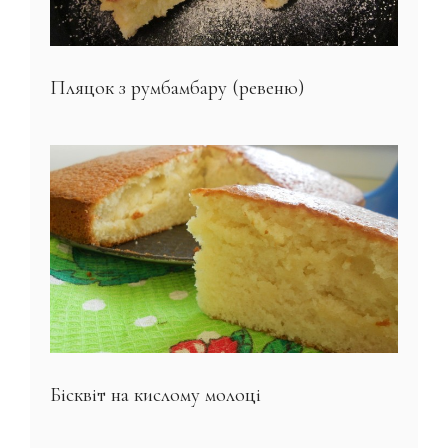
Пляцок з румбамбару (ревеню)
Бісквіт на кислому молоці