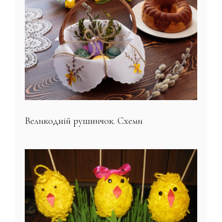
Великодній рушничок. Схеми