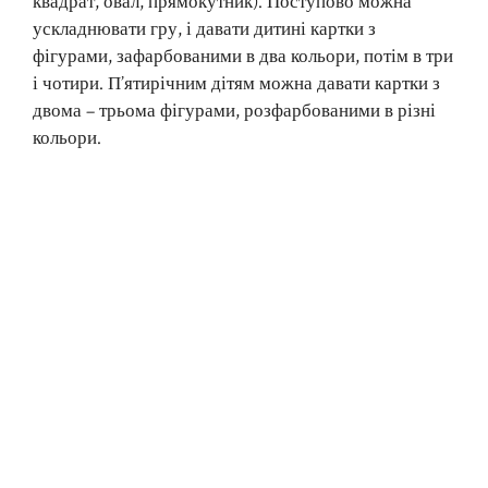
квадрат, овал, прямокутник). Поступово можна
ускладнювати гру, і давати дитині картки з
фігурами, зафарбованими в два кольори, потім в три
і чотири. П’ятирічним дітям можна давати картки з
двома – трьома фігурами, розфарбованими в різні
кольори.