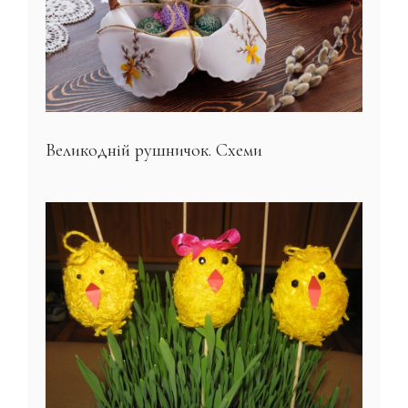
Великодній рушничок. Схеми