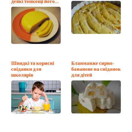
деякі тонкощі його
приготування
Швидкі та корисні
Бланманже сирно-
сніданки для
бананове на сніданок
школярів
для дітей