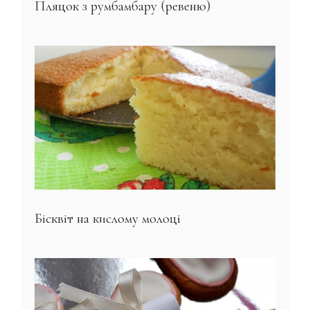
Пляцок з румбамбару (ревеню)
Бісквіт на кислому молоці