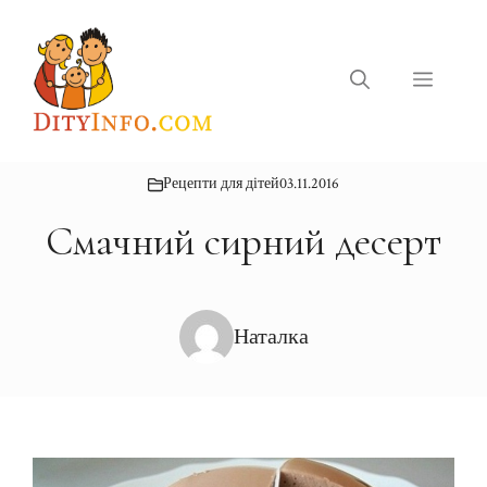
Перейти
до
вмісту
Меню
Рецепти для дітей
03.11.2016
Смачний сирний десерт
Наталка