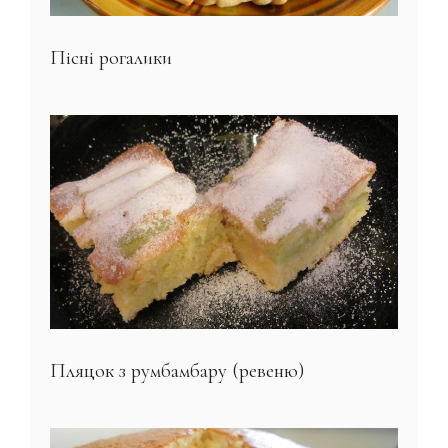
Пісні рогалики
Пляцок з румбамбару (ревеню)