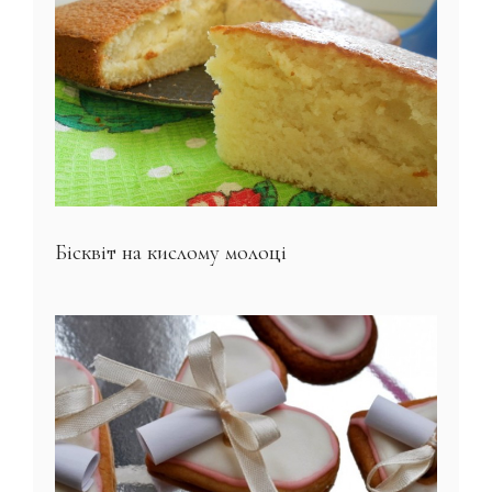
Бісквіт на кислому молоці