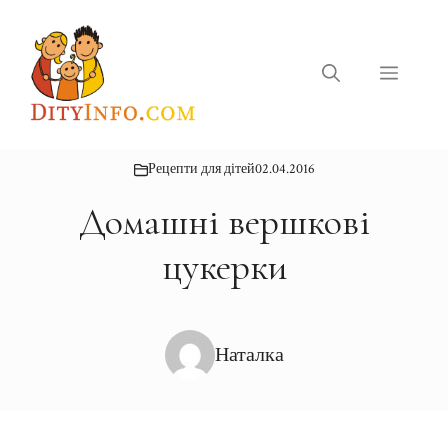
Перейти
до
вмісту
Меню
Рецепти для дітей
02.04.2016
Домашні вершкові
цукерки
Наталка