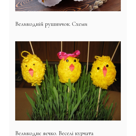
Великодній рушничок. Схеми
Великоднє яєчко. Веселі курчата