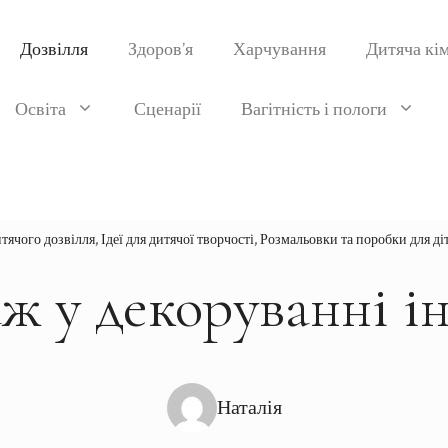
Дозвілля
Здоров’я
Харчування
Дитяча кі
Освіта
Сценарії
Вагітність і пологи
итячого дозвілля
,
Ідеї для дитячої творчості
,
Розмальовки та поробки для ді
ж у декоруванні ін
Наталія