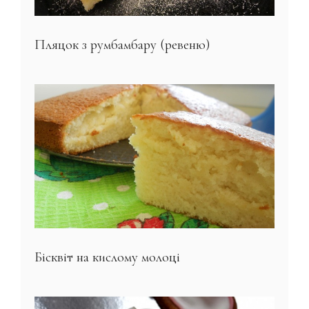
Пляцок з румбамбару (ревеню)
Бісквіт на кислому молоці