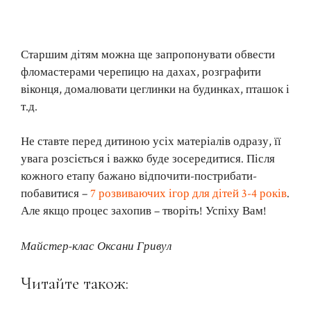
Старшим дітям можна ще запропонувати обвести
фломастерами черепицю на дахах, розграфити
віконця, домалювати цеглинки на будинках, пташок і
т.д.
Не ставте перед дитиною усіх матеріалів одразу, її
увага розсіється і важко буде зосередитися. Після
кожного етапу бажано відпочити-пострибати-
побавитися –
7 розвиваючих ігор для дітей 3-4 років
.
Але якщо процес захопив – творіть! Успіху Вам!
Майстер-клас Оксани Гривул
Читайте також: