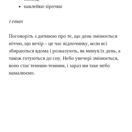
наклейки-зірочки
1 етап
Поговоріть з дитиною про те, що день змінюється
ніччю, що вечір – це час відпочинку, коли всі
збираються вдома і розказують, як минув їх день, а
також готуються до сну. Небо увечері змінюється,
воно стає темним-темним, і зараз ми таке небо
намалюємо.