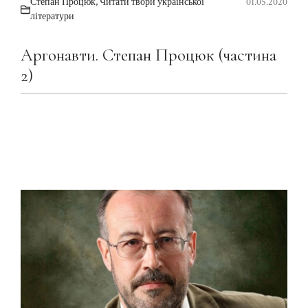
Степан Процюк
,
Читати твори української
01.05.2020
літератури
Аргонавти. Степан Процюк (частина
2)