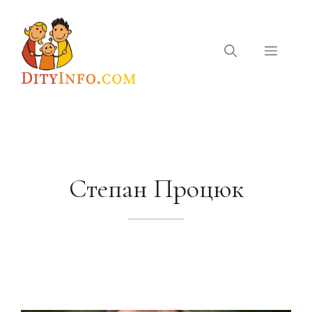
Перейти
до
вмісту
Меню
Степан Процюк