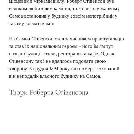
місцевими мірками віллу. Роберт Стівенсон був
великим любителем камінів, тож навіть у жаркому
Самоа встановив у будинку зовсім непотрібний у
такому кліматі камін.
На Самоа Стівенсон став захисником прав тубільців
та став їх національним героєм – його ім’ям тут
названі вулиці, готелі, ресторани та кафе. Однак
Стівенсону так і не вдаллось подолати свою
хворобу. 3 грудня 1894 року він помер. Похований
він неподалік власного будинку на Самоа.
Твори Роберта Стівенсона