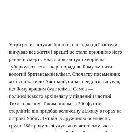
У три роки застудив бронхи, наслідки цієї застуди
відчував все життя і врешті це стало причиною його
ранньої смерті. Внаслідок застуди хворів на
туберкульоз, тож лікарі порадили йому змінити
вологий британський клімат. Спочатку письменник
хотів поїхати до Австралії, однак невдовзі з’ясував,
що йому кращим буде клімат Самоа —
полінезійського архіпелагу у південній частині
Тихого океану. Таким чином за 200 фунтів
стерлінгів він придбав величезну ділянку в горах на
острові Уполу. Тут він із дружиною оселився у
грудні 1889 року та збудували велетенську, як за