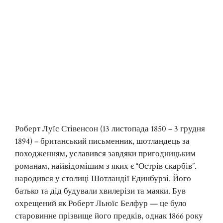
Роберт Луїс Стівенсон (13 листопада 1850 – 3 грудня
1894) – британський письменник, шотландець за
походженням, уславився завдяки пригодницьким
романам, найвідомішим з яких є “Острів скарбів”.
народився у столиці Шотландії Единбурзі. Його
батько та дід будували хвилерізи та маяки. Був
охрещений як Роберт Льюїс Белфур — це було
старовинне прізвище його предків, однак 1866 року