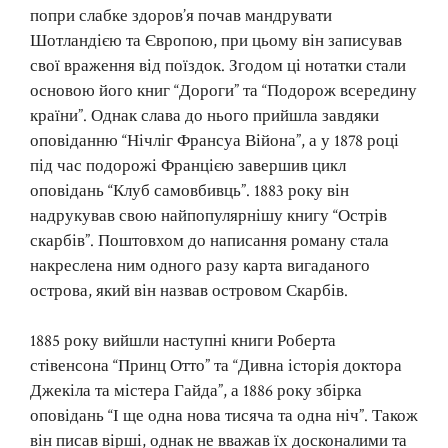
попри слабке здоров’я почав мандрувати
Шотландією та Європою, при цьому він записував
свої враження від поїздок. Згодом ці нотатки стали
основою його книг “Дороги” та “Подорож всередину
країни”. Однак слава до нього прийшла завдяки
оповіданню “Нічліг Франсуа Війона”, а у 1878 році
під час подорожі Францією завершив цикл
оповідань “Клуб самовбивць”. 1883 року він
надрукував свою найпопулярнішу книгу “Острів
скарбів”. Поштовхом до написання роману стала
накреслена ним одного разу карта вигаданого
острова, який він назвав островом Скарбів.
1885 року вийшли наступні книги Роберта
стівенсона “Принц Отто” та “Дивна історія доктора
Джекіла та містера Гайда”, а 1886 року збірка
оповідань “І ще одна нова тисяча та одна ніч”. Також
він писав вірші, однак не вважав їх досконалими та