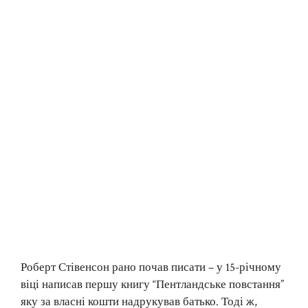
Роберт Стівенсон рано почав писати – у 15-річному
віці написав першу книгу “Пентландське повстання”
яку за власні кошти надрукував батько. Тоді ж,