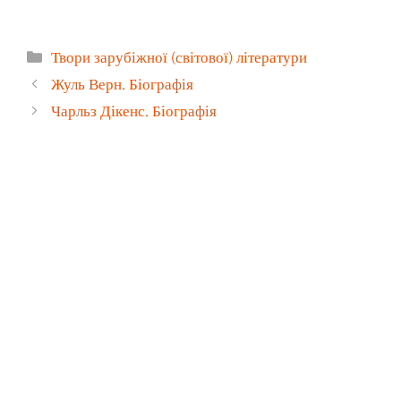
Категорії
Твори зарубіжної (світової) літератури
Жуль Верн. Біографія
Чарльз Дікенс. Біографія