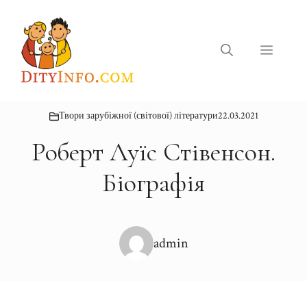
Перейти
до
вмісту
Меню
Твори зарубіжної (світової) літератури
22.03.2021
Роберт Луїс Стівенсон.
Біографія
admin