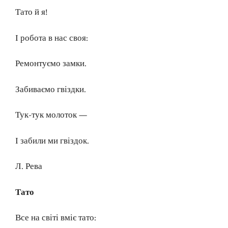
Тато й я!
І робота в нас своя:
Ремонтуємо замки.
Забиваємо гвіздки.
Тук-тук молоток —
І забили ми гвіздок.
Л. Рева
Тато
Все на світі вміє тато: