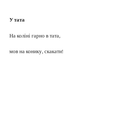
У тата
На коліні гарно в тата,
мов на конику, скакати!