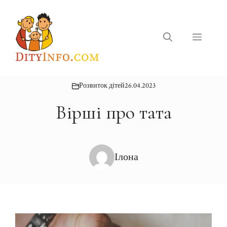
Перейти
до
вмісту
Меню
Розвиток дітей
26.04.2023
Вірші про тата
Ілона