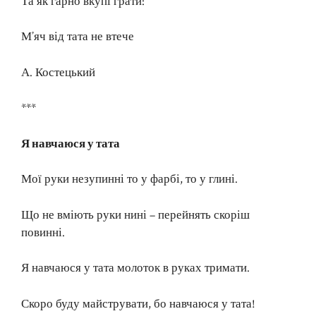
Та як гарно вкупі грати:
М’яч від тата не втече
А. Костецький
***
Я навчаюся у тата
Мої руки незупинні то у фарбі, то у глині.
Що не вміють руки нині – перейнять скоріш
повинні.
Я навчаюся у тата молоток в руках тримати.
Скоро буду майструвати, бо навчаюся у тата!