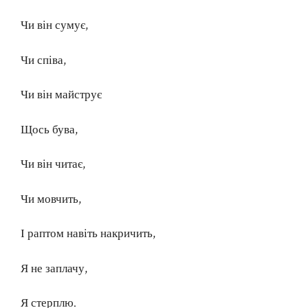
Чи він сумує,
Чи співа,
Чи він майструє
Щось бува,
Чи він читає,
Чи мовчить,
І раптом навіть накричить,
Я не заплачу,
Я стерплю.