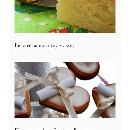
Бісквіт на кислому молоці