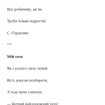
Все робитиму, як ти,
Треба тільки підрости!
С. Гордієнко
***
Мій тато
Як з усього світу татків
Всіх докупи позбирати,
А тоді мене спитати:
— Котрий найдорожчий тато?