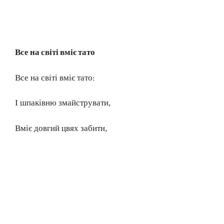
Все на світі вміє тато
Все на світі вміє тато:
І шпаківню змайструвати,
Вміє довгий цвях забити,