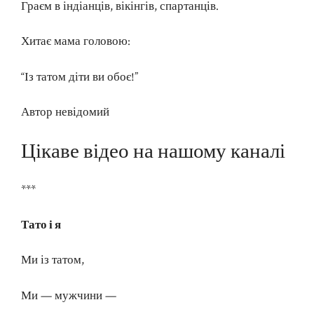
Граєм в індіанців, вікінгів, спартанців.
Хитає мама головою:
“Із татом діти ви обоє!”
Автор невідомий
Цікаве відео на нашому каналі
***
Тато і я
Ми із татом,
Ми — мужчини —