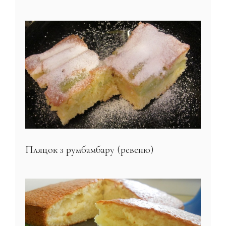
Пляцок з румбамбару (ревеню)