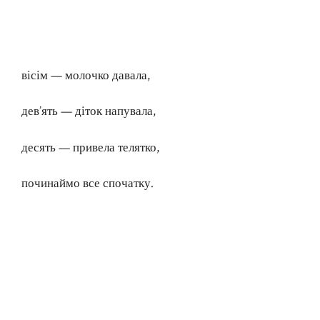
вісім — молочко давала,
дев’ять — діток напувала,
десять — привела телятко,
починаймо все спочатку.