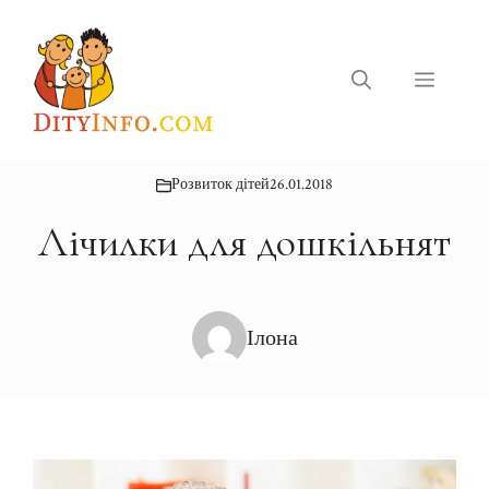
Перейти
до
вмісту
Меню
Розвиток дітей
26.01.2018
Лічилки для дошкільнят
Ілона