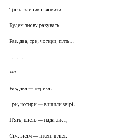
Треба зайчика зловити.
Будем знову рахувать:
Раз, два, три, чотири, п’ять…
. . . . . . .
***
Раз, два — дерева,
Три, чотири — вийшли звірі,
П’ять, шість — пада лист,
Сім, вісім — птахи в лісі,