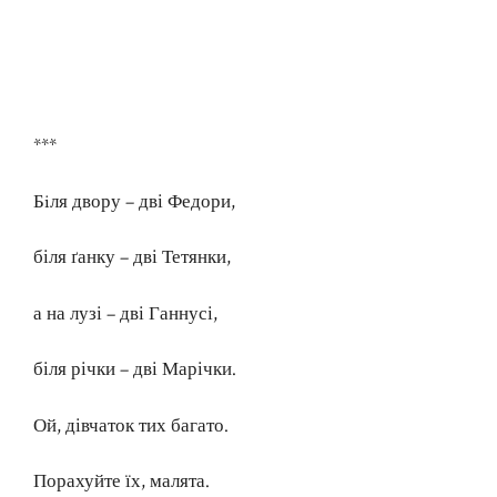
***
Бiля двору – дві Федори,
біля ґанку – дві Тетянки,
а на лузі – дві Ганнусі,
біля річки – дві Марічки.
Ой, дівчаток тих багато.
Порахуйте їх, малята.