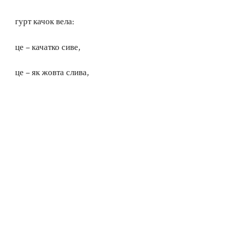
гурт качок вела:
це – качатко сиве,
це – як жовта слива,