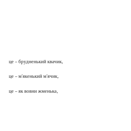
це – брудненький квачик,
це – м’якенький м’ячик,
це – як вовни жменька,