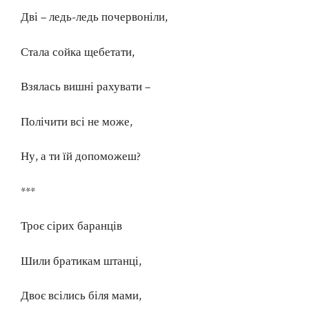
Дві – ледь-ледь почервоніли,
Стала сойка щебетати,
Взялась вишні рахувати –
Полічити всі не може,
Ну, а ти їй допоможеш?
***
Троє сірих баранців
Шили братикам штанці,
Двоє всілись біля мами,