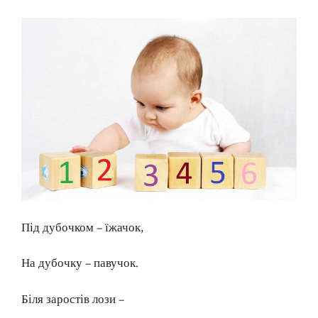
Під дубочком – їжачок,
На дубочку – павучок.
Біля заростів лози –