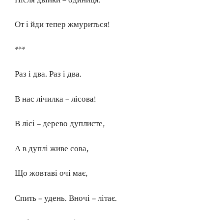
От і йди тепер жмуриться!
***
Раз і два. Раз і два.
В нас лічилка – лісова!
В лісі – дерево дуплисте,
А в дуплі живе сова,
Що жовтаві очі має,
Спить – удень. Вночі – літає.