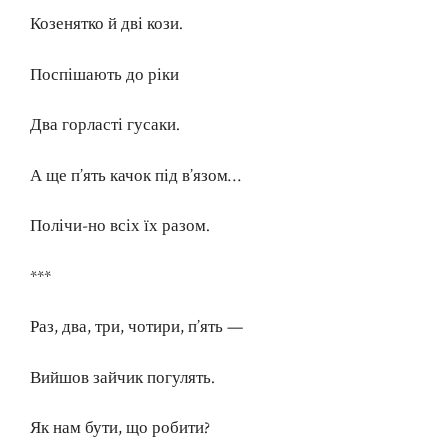
Козенятко й дві кози.
Поспішають до ріки
Два горласті гусаки.
А ще п’ять качок під в’язом…
Полічи-но всіх їх разом.
***
Раз, два, три, чотири, п’ять —
Вийшов зайчик погулять.
Як нам бути, що робити?