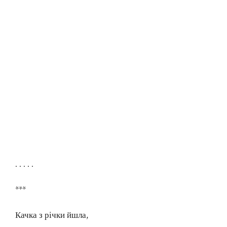
. . . . .
***
Качка з річки йшла,