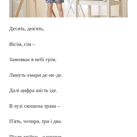
Десять, дев’ять,
Вісім, сім –
Замовкає в небі грім.
Линуть хмари де-не-де.
Далі цифра шість іде.
В лузі скошена трава –
П’ять, чотири, три і два.
Після двійки – одиниця.