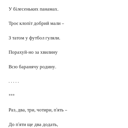
У білесеньких панамах.
Троє клопіт добрий мали –
З татом у футбол гуляли.
Порахуй-но за хвилину
Всю баранячу родину.
. . . . .
***
Раз, два, три, чотири, п’ять –
До п’яти ще два додать,