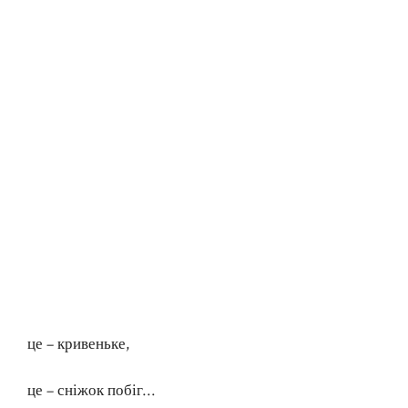
це – кривеньке,
це – сніжок побіг…