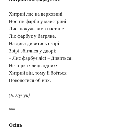
Хитрий лис на верховині
Носить фарби у майстрині
Лис, покуль зима настане
Ліс фарбує у багряне.
На дива дивитись скорі
Звірі збіглися у дворі:
– Лис фарбує ліс! – Дивиться!
Не торка ялиць одних:
Хитрий він, тому й боїться
Поколотися об них.
(В. Лучук)
***
Осінь