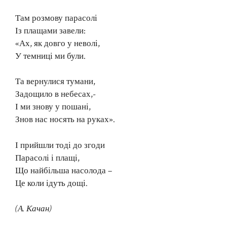
Там розмову парасолі
Із плащами завели:
«Ах, як довго у неволі,
У темниці ми були.
Та вернулися тумани,
Задощило в небесах,-
І ми знову у пошані,
Знов нас носять на руках».
І прийшли тоді до згоди
Парасолі і плащі,
Що найбільша насолода –
Це коли ідуть дощі.
(А. Качан)