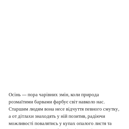
Осінь — пора чарівних змін, коли природа
розмаїтими барвами фарбує світ навколо нас.
Старшим людям вона несе відчуття певного смутку,
а от дітлахи знаходять у ній позитив, радіючи
можливості повалятись у купах опалого листя та