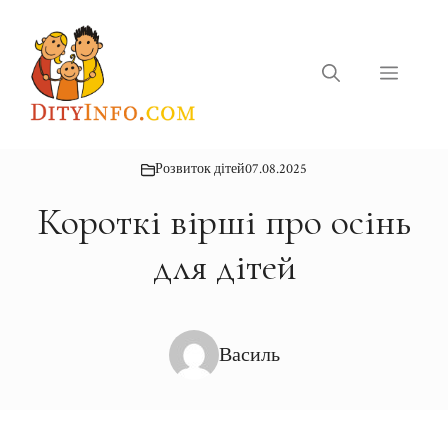
Перейти
до
вмісту
Меню
Розвиток дітей
07.08.2025
Короткі вірші про осінь
для дітей
Василь