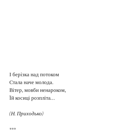
І берізка над потоком
Стала наче молода.
Вітер, мовби ненароком,
Їй косиці розпліта…
(Н. Приходько)
***