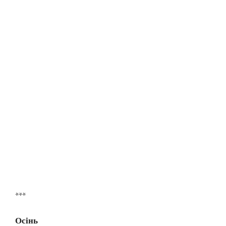
***
Осінь