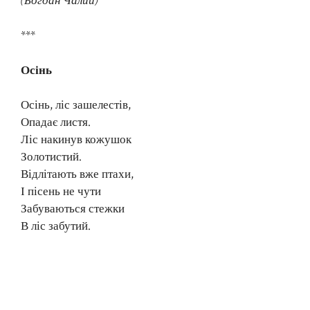
(Богдан Чалий)
***
Осінь
Осінь, ліс зашелестів,
Опадає листя.
Ліс накинув кожушок
Золотистий.
Відлітають вже птахи,
І пісень не чути
Забуваються стежки
В ліс забутий.