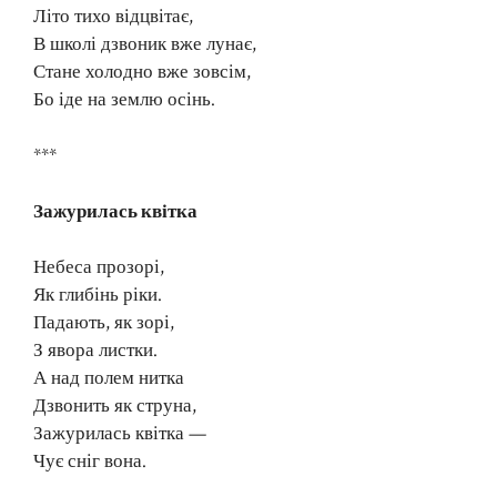
Літо тихо відцвітає,
В школі дзвоник вже лунає,
Стане холодно вже зовсім,
Бо іде на землю осінь.
***
Зажурилась квітка
Небеса прозорі,
Як глибінь ріки.
Падають, як зорі,
З явора листки.
А над полем нитка
Дзвонить як струна,
Зажурилась квітка —
Чує сніг вона.