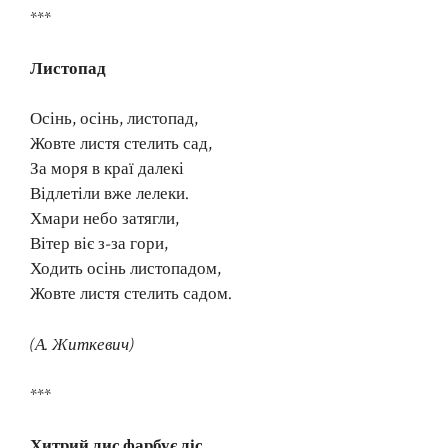
***
Листопад
Осінь, осінь, листопад,
Жовте листя стелить сад,
За моря в краї далекі
Відлетіли вже лелеки.
Хмари небо затягли,
Вітер віє з-за гори,
Ходить осінь листопадом,
Жовте листя стелить садом.
(А. Житкевич)
***
Хитрий лис фарбує ліс