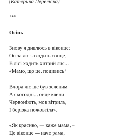
(Катерина Перелісна)
***
Осінь
Знову я дивлюсь в віконце:
Он за ліс заходить сонце.
В лісі ходить хитрий лис…
«Мамо, що це, подивись?
Вчора ліс ще був зеленим
А сьогодні… онде клени
Червоніють, мов вітрила,
І берізка пожовтіла».
«Як красиво, — каже мама, –
Це віконце — наче рама,