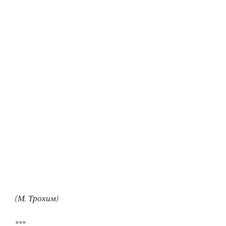
(М. Трохим)
***