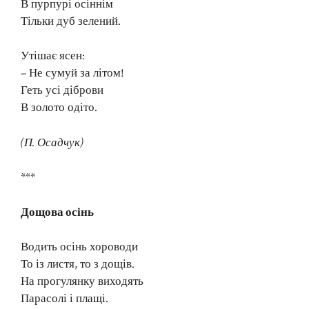
В пурпурі осіннім
Тільки дуб зелений.
Утішає ясен:
– Не сумуй за літом!
Геть усі діброви
В золото одіто.
(П. Осадчук)
***
Дощова осінь
Водить осінь хороводи
То із листя, то з дощів.
На прогулянку виходять
Парасолі і плащі.