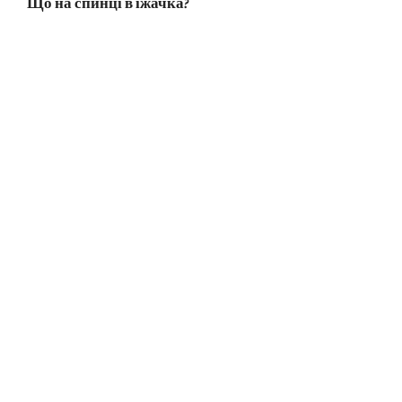
Що на спинці в їжачка?