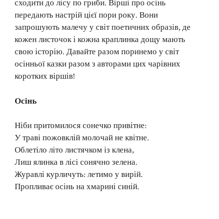
сходити до лісу по гриби. Вірші про осінь
передають настрій цієї пори року. Вони
запрошують малечу у світ поетичних образів, де
кожен листочок і кожна краплинка дощу мають
свою історію. Давайте разом поринемо у світ
осінньої казки разом з авторами цих чарівних
коротких віршів!
Осінь
Ніби притомилося сонечко привітне:
У траві пожовклій молочай не квітне.
Облетіло літо листячком із клена,
Лиш ялинка в лісі сонячно зелена.
Журавлі курличуть: летимо у вирій.
Пропливає осінь на хмарині синій.