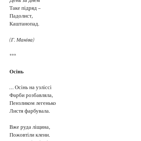
День за днем
Таке підряд –
Падолист,
Каштанопад.
(Г. Маніва)
***
Осінь
… Осінь на узліссі
Фарби розбавляла,
Пензликом легенько
Листя фарбувала.
Вже руда ліщина,
Пожовтіли клени.