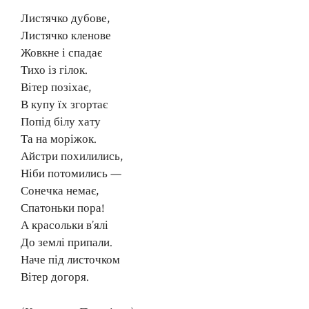
Листячко дубове,
Листячко кленове
Жовкне і спадає
Тихо із гілок.
Вітер позіхає,
В купу їх згортає
Попід білу хату
Та на моріжок.
Айстри похилились,
Ніби потомились —
Сонечка немає,
Спатоньки пора!
А красольки в’ялі
До землі припали.
Наче під листочком
Вітер догоря.