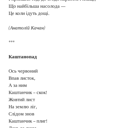
Що найбільша насолода —
Це коли ідуть дощі.
(Анатолій Качан)
***
Каштанопад
Ось червоний
Впав листок,
А за ним
Каштанчик – скок!
Жовтий лист
На землю ліг,
Слідом знов
Каштанчик – плиг!