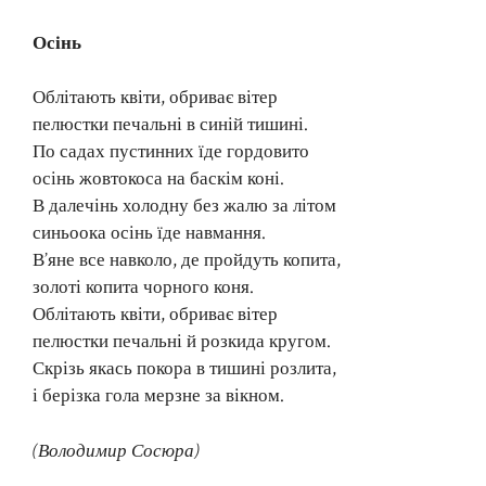
Осінь
Облітають квіти, обриває вітер
пелюстки печальні в синій тишині.
По садах пустинних їде гордовито
осінь жовтокоса на баскім коні.
В далечінь холодну без жалю за літом
синьоока осінь їде навмання.
В’яне все навколо, де пройдуть копита,
золоті копита чорного коня.
Облітають квіти, обриває вітер
пелюстки печальні й розкида кругом.
Скрізь якась покора в тишині розлита,
і берізка гола мерзне за вікном.
(Володимир Сосюра)