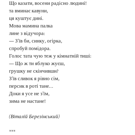
Що казати, восени радісно людині!
та вминає кавуни,
ця куштує дині.
Мова мамина палка
лине з відучора:
— З’їв би, синку, огірка,
спробуй помідора.
Голос тата чую теж у кімнатній тиші:
— Що ж ти яблуко жуєш,
грушку не скінчивши?
З’їв сливок я рівно сім,
персик в роті тане…
Доки я усе не з’їм,
зима не настане!
(Віталій Березінський)
***