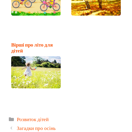
Вірші про літо для
дітей
Категорії
Розвиток дітей
Загадки про осінь