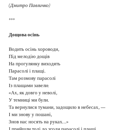
(Дмитро Павличко)
***
Дощова осінь
Водить осінь хороводи,
Під мелодію дощів
На прогулянку виходять
Парасолі і плащі.
Там розмову парасолі
Із плащами завели:
«Ах, як довго у неволі,
У темниці ми були.
Та вернулися тумани, задощило в небесах, —
І ми знову у пошані,
Знов нас носять на руках…»
І прийшли тоді до згоди парасолі і плащі,