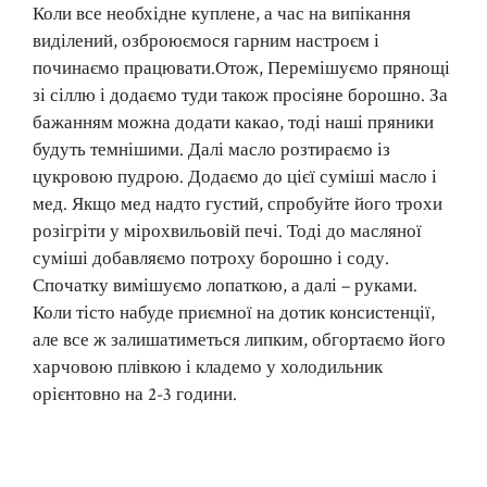
Коли все необхідне куплене, а час на випікання
виділений, озброюємося гарним настроєм і
починаємо працювати.Отож, Перемішуємо прянощі
зі сіллю і додаємо туди також просіяне борошно. За
бажанням можна додати какао, тоді наші пряники
будуть темнішими. Далі масло розтираємо із
цукровою пудрою. Додаємо до цієї суміші масло і
мед. Якщо мед надто густий, спробуйте його трохи
розігріти у мірохвильовій печі. Тоді до масляної
суміші добавляємо потроху борошно і соду.
Спочатку вимішуємо лопаткою, а далі – руками.
Коли тісто набуде приємної на дотик консистенції,
але все ж залишатиметься липким, обгортаємо його
харчовою плівкою і кладемо у холодильник
орієнтовно на 2-3 години.