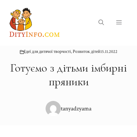
Перейти
до
вмісту
Меню
Ідеї для дитячої творчості
,
Розвиток дітей
15.11.2022
Готуємо з дітьми імбирні
пряники
tanyadzyama