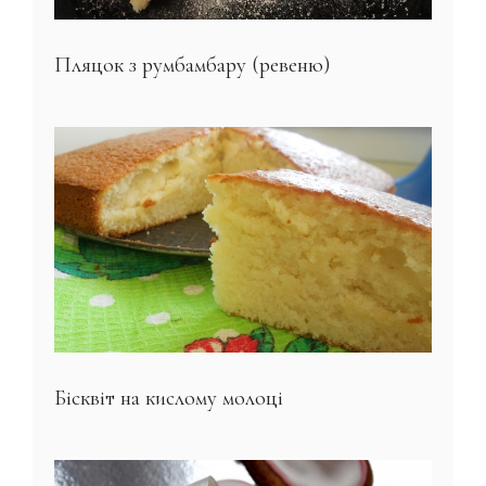
Пляцок з румбамбару (ревеню)
Бісквіт на кислому молоці