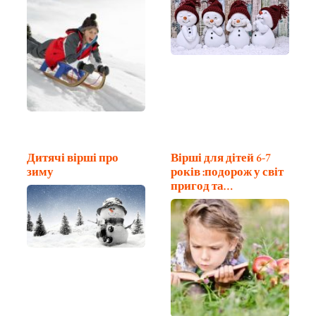
Дитячі вірші про
Вірші для дітей 6-7
зиму
років :подорож у світ
пригод та…