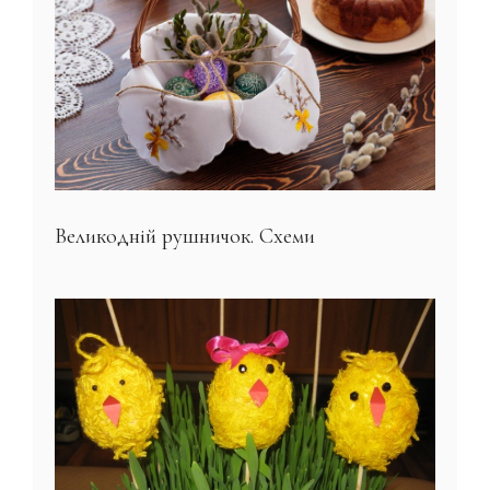
Великодній рушничок. Схеми