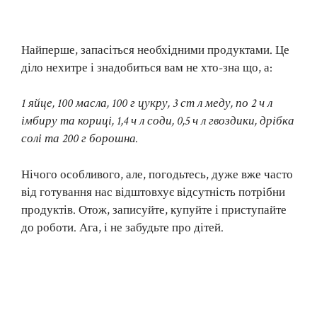
Найперше, запасіться необхідними продуктами. Це
діло нехитре і знадобиться вам не хто-зна що, а:
1 яйце, 100 масла, 100 г цукру, 3 ст л меду, по 2 ч л
імбиру та кориці, 1,4 ч л соди, 0,5 ч л гвоздики, дрібка
солі та 200 г борошна.
Нічого особливого, але, погодьтесь, дуже вже часто
від готування нас відштовхує відсутність потрібни
продуктів. Отож, записуйте, купуйте і приступайте
до роботи. Ага, і не забудьте про дітей.