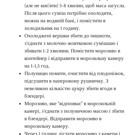
(але не кип’яти) 5-8 хвилин, щоб маса загусла.
Після цього суміш потрібно охолодити,
можна на водяній бані, і помістити в
холодильник на 1 годину.
Охолоджені вершки збити до пишноти,
з’єднати з молочно-жовтковою сумішшю і
збивати 1-2 хвилини. Помістити морозиво в
контейнер і відправити в морозильну камеру
на 1-1,5 год.
Полуницю помити, очистити від плодоніжок,
підсушити в паперовому рушничку. З
невеликою кількістю цукру збити ягоди в
блендері.
Морозиво, яке “відпоиває” в морозильній
камері, з’єднати з полуничною масою і збити
в блендері. Відправити морозиво в
морозильну камеру.
Через 1 годину дістати морозиво з камери і