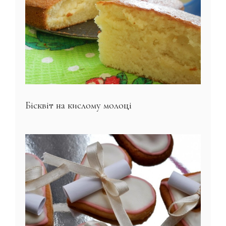
Бісквіт на кислому молоці