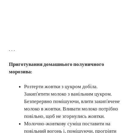
. . .
Приготування домашнього полуничного
морозива:
Розтерти жовтки з цукром добіла.
Закип’ятити молоко з ванільним цукром.
Безперервно помішуючи, влити закип’ячене
молоко в жовтки. Вливати молоко потрібно
повільно, щоб не згорнулись жовтки.
Молочно-жовткову суміш поставити на
повільний вогонь і, помішуючи, прогрівти