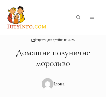
Перейти
до
вмісту
Меню
Рецепти для дітей
08.05.2025
Домашнє полуничне
морозиво
Ілона