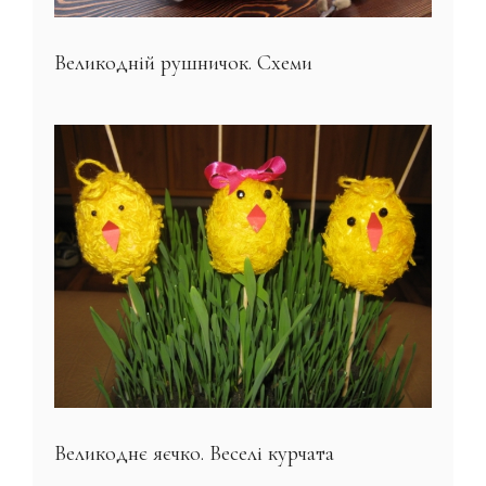
Великодній рушничок. Схеми
Великоднє яєчко. Веселі курчата