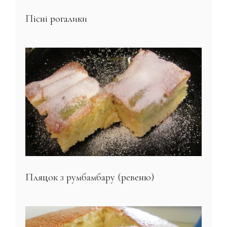
Пісні рогалики
Пляцок з румбамбару (ревеню)