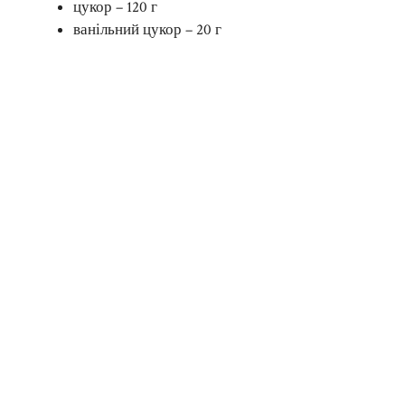
цукор – 120 г
ванільний цукор – 20 г