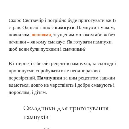
Скоро Святвечір і потрібно буде приготувати аж 12
страв. Однією з них є
пампухи
. Пампухи з маком,
повидлом,
вишнями
, згущеним молоком або ж без
начинки – як кому смакаує. Як готувати пампухи,
щоб вони були пухкими і смачними?
В інтернеті є безліч рецептів пампухів, та сьогодні
пропонуємо спробувати вже неодноразово
перевірений.
Пампушки
за цим рецептом завжди
вдаються, довго не черствіють і добре смакують і
дорослим, і дітям.
Складники для приготування
пампухів: