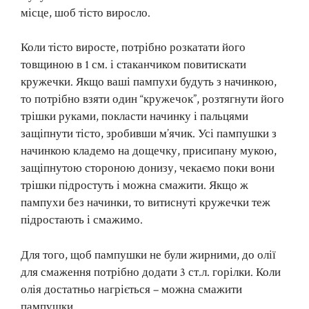
місце, шоб тісто виросло.
Коли тісто виросте, потрібно розкатати його
товщиною в 1 см. і стаканчиком повитискати
кружечки. Якщо ваші пампухи будуть з начинкою,
то потрібно взяти один “кружечок”, розтягнути його
трішки руками, покласти начинку і пальцями
защіпнути тісто, зробивши м’ячик. Усі пампушки з
начинкою кладемо на дощечку, присипану мукою,
защіпнутою стороною донизу, чекаємо поки вони
трішки підростуть і можна смажити. Якщо ж
пампухи без начинки, то витиснуті кружечки теж
підростають і смажимо.
Для того, щоб пампушки не були жирними, до олії
для смаження потрібно додати 3 ст.л. горілки. Коли
олія достатньо нагріється – можна смажити
пампушки.