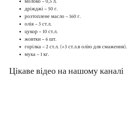
молоко – 0,5 л.
дріжджі – 50 г.
розтоплене масло – 160 г.
олія – 3 ст.л.
цукор – 10 ст.л.
жовтки – 6 шт.
горілка – 2 ст.л. (+3 ст.л.в олію для смаження).
мука – 1 кг.
Цікаве відео на нашому каналі