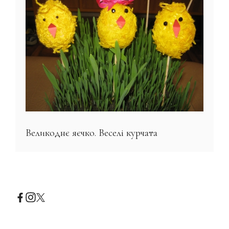
Великоднє яєчко. Веселі курчата