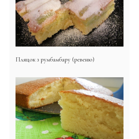
Пляцок з румбамбару (ревеню)